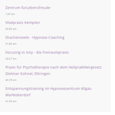
Zentrum fürLebensfreude
1,65 km
Vitalpraxis Kempten
30,96 km
Drachenseele - Hypnose-Coaching
31,86 km
Focusing in Isny - die Freiraumpraxis
34,27 km
Praxis für Psychotherapie nach dem Heilpraktikergesetz
Dietmar Kühnel, Ettringen
40,78 km
Entspannungstraining im Hypnosezentrum Allgäu
Marktoberdorf
41,99 km