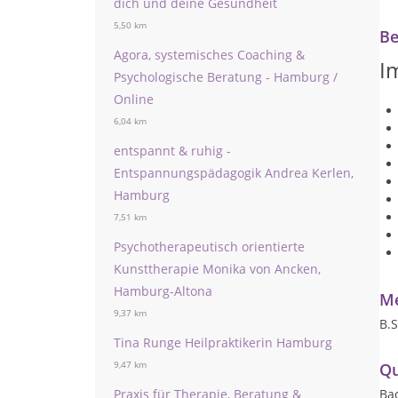
dich und deine Gesundheit
5,50 km
Be
Agora, systemisches Coaching &
I
Psychologische Beratung - Hamburg /
Online
6,04 km
entspannt & ruhig -
Entspannungspädagogik Andrea Kerlen,
Hamburg
7,51 km
Psychotherapeutisch orientierte
Kunsttherapie Monika von Ancken,
Hamburg-Altona
Me
9,37 km
B.S
Tina Runge Heilpraktikerin Hamburg
9,47 km
Qu
Praxis für Therapie, Beratung &
Ba