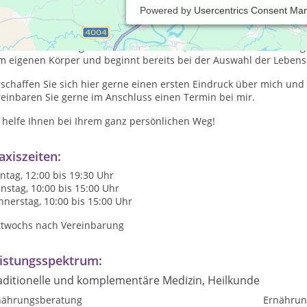
Powered by
Usercentrics Consent Ma
ser heutiges Arbeitsleben ist von Termindruck und optimaler Leis
gesablauf. Den eigenen Körper durch gesundes Essen und Trinken m
r nicht als wichtig erachtet. Wohlfühlen, Gesundheit und Leistun
m eigenen Körper und beginnt bereits bei der Auswahl der Lebens
rschaffen Sie sich hier gerne einen ersten Eindruck über mich u
reinbaren Sie gerne im Anschluss einen Termin bei mir
.
h helfe Ihnen bei Ihrem ganz persönlichen Weg!
axiszeiten:
tag, 12:00 bis 19:30 Uhr
nstag, 10:00 bis 15:00 Uhr
nerstag, 10:00 bis 15:00 Uhr
ttwochs nach Vereinbarung
istungsspektrum:
aditionelle und komplementäre Medizin, Heilkunde
nährungsberatung
Ernährun