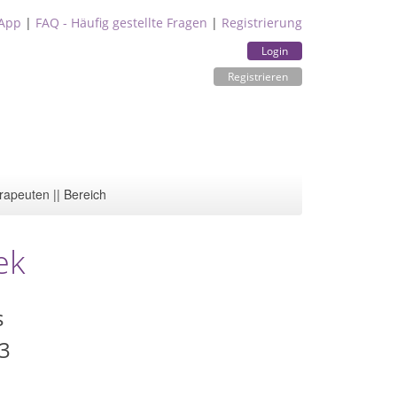
App
|
FAQ - Häufig gestellte Fragen
|
Registrierung
Login
Registrieren
rapeuten || Bereich
ek
s
13