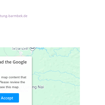
tung-barmbek.de
ad the Google
d map content that
 Please review the
 see this map.
Accept