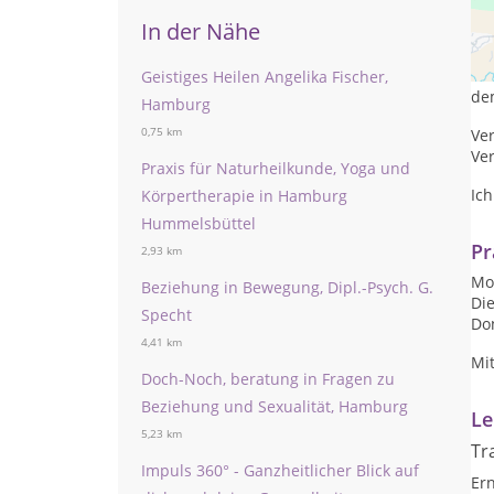
In der Nähe
Un
Ta
ode
Geistiges Heilen Angelika Fischer,
de
Hamburg
0,75 km
Ve
Ve
Praxis für Naturheilkunde, Yoga und
Ic
Körpertherapie in Hamburg
Hummelsbüttel
Pr
2,93 km
Mon
Beziehung in Bewegung, Dipl.-Psych. G.
Die
Specht
Don
4,41 km
Mi
Doch-Noch, beratung in Fragen zu
Beziehung und Sexualität, Hamburg
Le
5,23 km
Tr
Impuls 360° - Ganzheitlicher Blick auf
Er