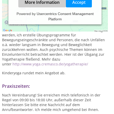
More Information
Accept
Powered by
Usercentrics Consent Management
Platform
Im Bereich Yoga biete ich neben den klassischen
Gruppenkursen sowohl Einzelstunden als auch Yogatherapie.
Im Einzelunterricht können individuelle Ziele berücksichtigt
werden, ich erstelle Übungsprogramme für
Bewegungseingeschränkte und Personen, die nach Unfällen
o.ä. wieder langsam in Bewegung und Beweglichkeit
zurückkehren wollen. Auch psychische Themen können im
Einzelunterricht betrachtet werden. Hier ist der Übgang zur
Yogatherapie fließend. Mehr dazu
unter
http://www.yoga.cremasco.de/yogatherapie/
Kinderyoga rundet mein Angebot ab.
Praxiszeiten:
Nach Vereinbarung! Sie erreichen mich telefonisch in der
Regel von 09:00 bis 18:00 Uhr, außerhalb dieser Zeit
hinterlassen Sie bitte eine Nachricht auf dem
Anrufbeantworter. Ich melde mich umgehend bei Ihnen.