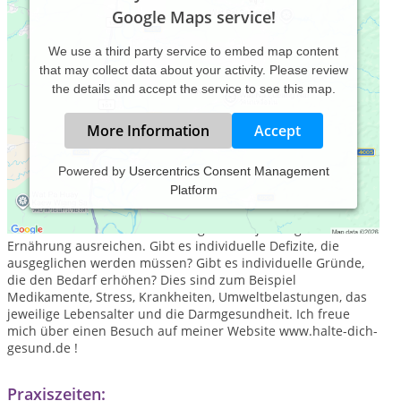
Google Maps service!
We use a third party service to embed map content
that may collect data about your activity. Please review
the details and accept the service to see this map.
More Information
Accept
Powered by
Usercentrics Consent Management
Platform
Ich biete ganzheitliche Ernährungs-und Vitalstoffberatung
an.Wir klären gemeinsam die Frage, ob alle nötigen
Nährstoffe aus unserer Nahrung mit der jeweiligen
Ernährung ausreichen. Gibt es individuelle Defizite, die
ausgeglichen werden müssen? Gibt es individuelle Gründe,
die den Bedarf erhöhen? Dies sind zum Beispiel
Medikamente, Stress, Krankheiten, Umweltbelastungen, das
jeweilige Lebensalter und die Darmgesundheit. Ich freue
mich über einen Besuch auf meiner Website www.halte-dich-
gesund.de !
Praxiszeiten: