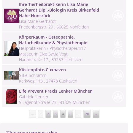
Ihre Tierheilpraktikerin Lisa-Marie
Gerhardt Dipl.-Biologin Kreis Birkenfeld
Nahe Hunsrück
Lisa-Marie Gerhardt
Friedenbergstr. 29 , 66625 Nohfelden
KörperRaum - Osteopathie,
Naturheilkunde & Physiotherapie
Heilpraktikerin / Physiotherapeutin /
Masseurin Elke Sylvia Vogt
Hauptstraße 17 , 89257 Illertissen
Küstenpfote-Cuxhaven
Silke Schramm
Karkweg 113 , 27478 Cuxhaven
Life Prevent Praxis Lenker München
Gabriele Lenker
S Lagerlöf Straße 73 , 81829 München
←
1
2
3
4
5
...
28
→