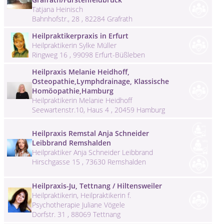
Tatjana Heinisch
Bahnhofstr., 28 , 82284 Grafrath
Heilpraktikerpraxis in Erfurt
Heilpraktikerin Sylke Müller
Ringweg 16 , 99098 Erfurt-Büßleben
Heilpraxis Melanie Heidhoff,
Osteopathie,Lymphdrainage, Klassische
Homöopathie,Hamburg
Heilpraktikerin Melanie Heidhoff
Seewartenstr.10, Haus 4 , 20459 Hamburg
Heilpraxis Remstal Anja Schneider
Leibbrand Remshalden
Heilpraktiker Anja Schneider Leibbrand
Hirschgasse 15 , 73630 Remshalden
Heilpraxis-Ju, Tettnang / Hiltensweiler
Heilpraktikerin, Heilpraktikerin f.
Psychotherapie Juliane Vögele
Dorfstr. 31 , 88069 Tettnang