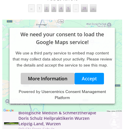
←
1
2
3
4
5
...
28
→
We need your consent to load the
Google Maps service!
We use a third party service to embed map content
that may collect data about your activity. Please review
the details and accept the service to see this map.
More Information
Accept
Bianca Schmidt Heilpraktikerin
Powered by
Usercentrics Consent Management
Bianca Schmidt
Platform
Bahnhofstraße 4 , 94081 Fürstenzell
Biologische Medizin & Schmerztherapie
Doris Schulz Heilpraktikerin Wurzen
Leipzig-Land, Wurzen