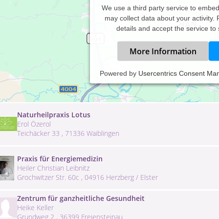
We use a third party service to embe
may collect data about your activity.
details and accept the service to
More Information
K2Medical
Powered by
Usercentrics Consent Ma
Georgeta Klein
Kanadastrasse 4 , 58675 Hemer
Naturheilpraxis Lotus
Erol Özerol
Teichäcker 33 , 71336 Waiblingen
Praxis für Energiemedizin
Heiler Christian Leibnitz
Grochwitzer Str. 60c , 04916 Herzberg / Elster
Zentrum für ganzheitliche Gesundheit
Heike Keller
Grundweg 2 , 36399 Freiensteinau