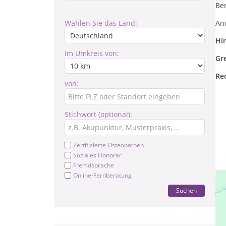
Be
Wählen Sie das Land:
An
Hi
Im Umkreis von:
Gr
Re
von:
Stichwort (optional):
Zertifizierte Osteopathen
Soziales Honorar
Fremdsprache
Online-Fernberatung
Suchen