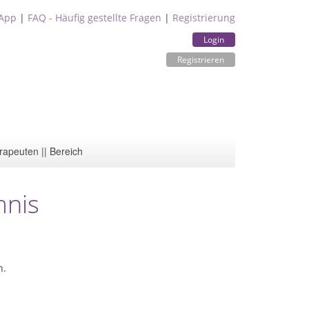
App
|
FAQ - Häufig gestellte Fragen
|
Registrierung
Login
Registrieren
rapeuten || Bereich
mnis
n.