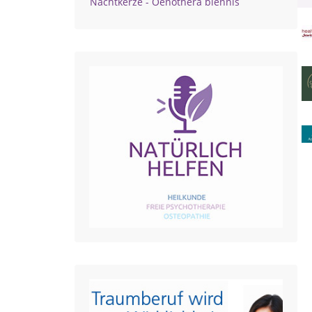
Nachtkerze - Oenothera biennis