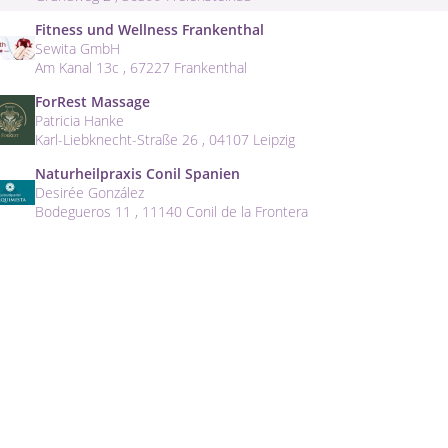
Fitness und Wellness Frankenthal
Sewita GmbH
Am Kanal 13c , 67227 Frankenthal
ForRest Massage
Patricia Hanke
Karl-Liebknecht-Straße 26 , 04107 Leipzig
Naturheilpraxis Conil Spanien
Desirée González
Bodegueros 11 , 11140 Conil de la Frontera