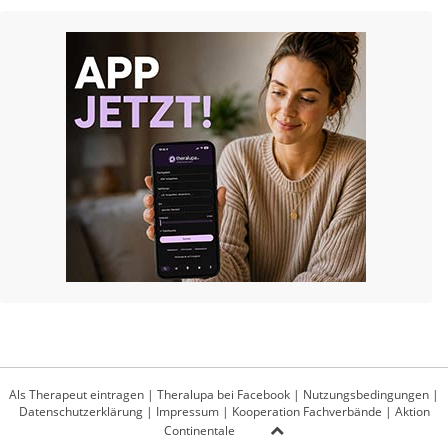
Als Therapeut eintragen
|
Theralupa bei Facebook
|
Nutzungsbedingungen
|
Datenschutzerklärung
|
Impressum
|
Kooperation Fachverbände
|
Aktion
Continentale