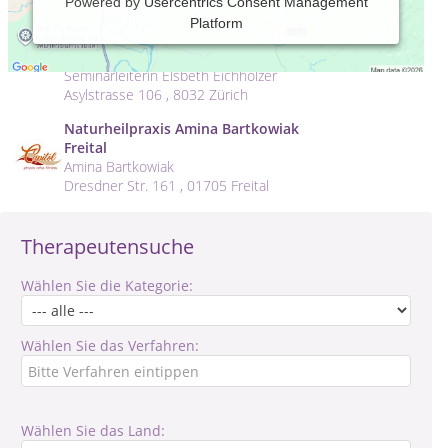
Powered by
Usercentrics Consent Management
MentalWaves
Platform
Dipl. in Tiefenpsychologie und Hypnose /
AT, PMR / Rückführungscoach /
Seminarleiterin Elsbeth Eichholzer
Asylstrasse 106 , 8032 Zürich
Naturheilpraxis Amina Bartkowiak
Freital
Amina Bartkowiak
Dresdner Str. 161 , 01705 Freital
Therapeutensuche
Wählen Sie die Kategorie:
Wählen Sie das Verfahren:
Wählen Sie das Land: