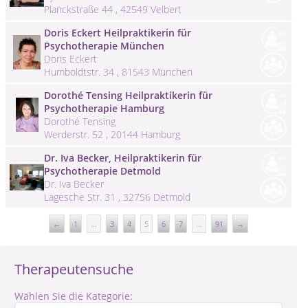
Planckstraße 44 , 42549 Velbert
Doris Eckert Heilpraktikerin für
Psychotherapie München
Doris Eckert
Humboldtstr. 34 , 81543 München
Dorothé Tensing Heilpraktikerin für
Psychotherapie Hamburg
Dorothé Tensing
Werderstr. 52 , 20144 Hamburg
Dr. Iva Becker, Heilpraktikerin für
Psychotherapie Detmold
Dr. Iva Becker
Lagesche Str. 31 , 32756 Detmold
←
1
...
3
4
5
6
7
...
91
→
Therapeutensuche
Wählen Sie die Kategorie: