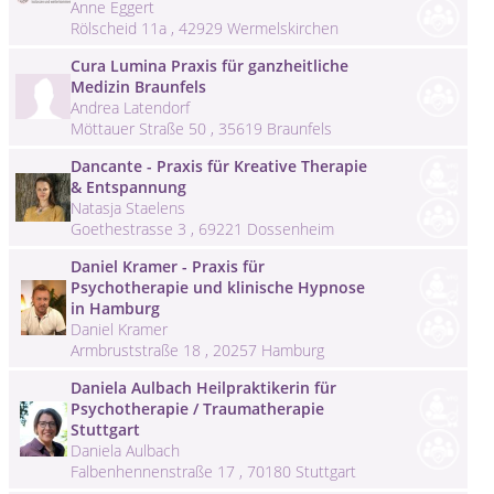
Anne Eggert
Rölscheid 11a , 42929 Wermelskirchen
Cura Lumina Praxis für ganzheitliche
Medizin Braunfels
Andrea Latendorf
Möttauer Straße 50 , 35619 Braunfels
Dancante - Praxis für Kreative Therapie
& Entspannung
Natasja Staelens
Goethestrasse 3 , 69221 Dossenheim
Daniel Kramer - Praxis für
Psychotherapie und klinische Hypnose
in Hamburg
Daniel Kramer
Armbruststraße 18 , 20257 Hamburg
Daniela Aulbach Heilpraktikerin für
Psychotherapie / Traumatherapie
Stuttgart
Daniela Aulbach
Falbenhennenstraße 17 , 70180 Stuttgart