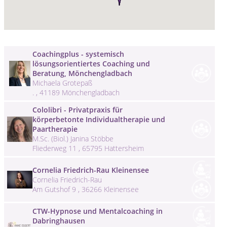
Coachingplus - systemisch
lösungsorientiertes Coaching und
Beratung, Mönchengladbach
Michaela Grotepaß
. , 41189 Mönchengladbach
Cololibri - Privatpraxis für
körperbetonte Individualtherapie und
Paartherapie
M.Sc. (Biol.) Janina Stöbbe
Fliederweg 11 , 65795 Hattersheim
Cornelia Friedrich-Rau Kleinensee
Cornelia Friedrich-Rau
Am Gutshof 9 , 36266 Kleinensee
CTW-Hypnose und Mentalcoaching in
Dabringhausen