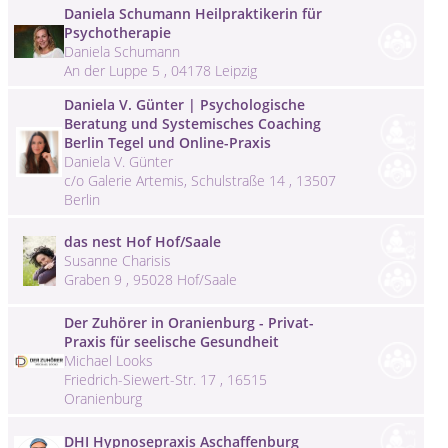
Daniela Schumann Heilpraktikerin für
Psychotherapie
Daniela Schumann
An der Luppe 5 , 04178 Leipzig
Daniela V. Günter | Psychologische
Beratung und Systemisches Coaching
Berlin Tegel und Online-Praxis
Daniela V. Günter
c/o Galerie Artemis, Schulstraße 14 , 13507
Berlin
das nest Hof Hof/Saale
Susanne Charisis
Graben 9 , 95028 Hof/Saale
Der Zuhörer in Oranienburg - Privat-
Praxis für seelische Gesundheit
Michael Looks
Friedrich-Siewert-Str. 17 , 16515
Oranienburg
DHI Hypnosepraxis Aschaffenburg