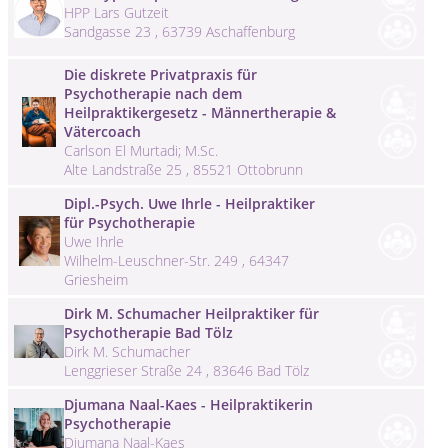
HPP Lars Gutzeit
Sandgasse 23 , 63739 Aschaffenburg
Die diskrete Privatpraxis für
Psychotherapie nach dem
Heilpraktikergesetz - Männertherapie &
Vätercoach
Carlson El Murtadi; M.Sc.
Alte Landstraße 25 , 85521 Ottobrunn
Dipl.-Psych. Uwe Ihrle - Heilpraktiker
für Psychotherapie
Uwe Ihrle
Wilhelm-Leuschner-Str. 249 , 64347
Griesheim
Dirk M. Schumacher Heilpraktiker für
Psychotherapie Bad Tölz
Dirk M. Schumacher
Lenggrieser Straße 24 , 83646 Bad Tölz
Djumana Naal-Kaes - Heilpraktikerin
Psychotherapie
Djumana Naal-Kaes