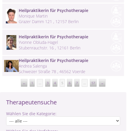
Heilpraktikerin für Psychotherapie
Monique Martin
Grazer Damm 121 , 12157 Berlin
Heilpraktikerin für Psychotherapie
Yvonne Obluda-Hagel
Stubenrauchstr. 16 , 12161 Berlin
Heilpraktikerin für Psychotherapie
Andrea Salenga
Schweizer Straße 78 , 46562 Voerde
←
1
...
3
4
5
6
7
...
57
→
Therapeutensuche
Wählen Sie die Kategorie: