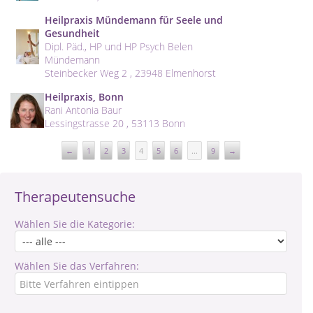
Heilpraxis Mündemann für Seele und
Gesundheit
Dipl. Päd., HP und HP Psych Belen
Mündemann
Steinbecker Weg 2 , 23948 Elmenhorst
Heilpraxis, Bonn
Rani Antonia Baur
Lessingstrasse 20 , 53113 Bonn
←
1
2
3
4
5
6
...
9
→
Therapeutensuche
Wählen Sie die Kategorie:
Wählen Sie das Verfahren: