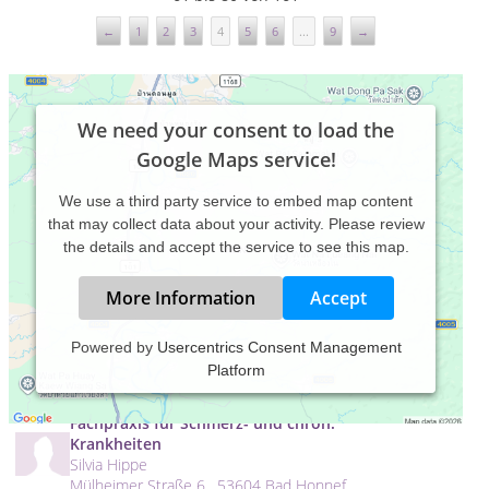
←
1
2
3
4
5
6
...
9
→
We need your consent to load the
Google Maps service!
We use a third party service to embed map content
that may collect data about your activity. Please review
the details and accept the service to see this map.
More Information
Accept
Essentiallife, Riedering
Powered by
Usercentrics Consent Management
Patricia Rickmeyer
Platform
Thalham 5 , 83083 Riedering
Fachpraxis für Schmerz- und chron.
Krankheiten
Silvia Hippe
Mülheimer Straße 6 , 53604 Bad Honnef