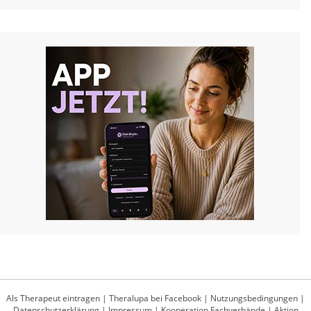
Als Therapeut eintragen
|
Theralupa bei Facebook
|
Nutzungsbedingungen
|
Datenschutzerklärung
|
Impressum
|
Kooperation Fachverbände
|
Aktion