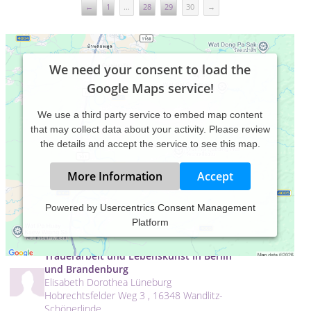
←
1
...
28
29
30
→
We need your consent to load the
Google Maps service!
We use a third party service to embed map content
that may collect data about your activity. Please review
the details and accept the service to see this map.
More Information
Accept
Tranquiloco Sandra Franz Coburg
Powered by
Usercentrics Consent Management
Sandra Franz
Platform
Neershofer Str. 132 , 96450 Coburg
Trauerarbeit und Lebenskunst in Berlin
und Brandenburg
Elisabeth Dorothea Lüneburg
Hobrechtsfelder Weg 3 , 16348 Wandlitz-
Schönerlinde