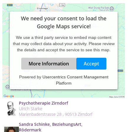
We need your consent to load the
Google Maps service!
We use a third party service to embed map content
that may collect data about your activity. Please review
the details and accept the service to see this map.
More Information
Accept
Psychotherapie
Powered by
Usercentrics Consent Management
Heilpraktikerin für Psychotherapie &
Platform
Logotherapeutin DGLE ® Marion Höppner
Raiffeisenstraße 27 , 26122 Oldenburg
Psychotherapie Zirndorf
Ulrich Starke
Marienbaderstrasse 28 , 90513 Zirndorf
Sandra Schinke, BeziehungsArt,
Rödermark