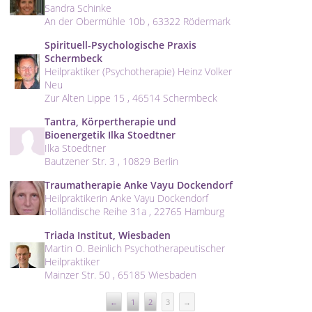
Sandra Schinke
An der Obermühle 10b , 63322 Rödermark
Spirituell-Psychologische Praxis
Schermbeck
Heilpraktiker (Psychotherapie) Heinz Volker
Neu
Zur Alten Lippe 15 , 46514 Schermbeck
Tantra, Körpertherapie und
Bioenergetik Ilka Stoedtner
Ilka Stoedtner
Bautzener Str. 3 , 10829 Berlin
Traumatherapie Anke Vayu Dockendorf
Heilpraktikerin Anke Vayu Dockendorf
Holländische Reihe 31a , 22765 Hamburg
Triada Institut, Wiesbaden
Martin O. Beinlich Psychotherapeutischer
Heilpraktiker
Mainzer Str. 50 , 65185 Wiesbaden
←
1
2
3
→