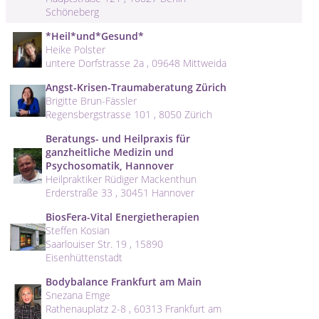
Schöneberg
*Heil*und*Gesund*
Heike Polster
untere Dorfstrasse 2a , 09648 Mittweida
Angst-Krisen-Traumaberatung Zürich
Brigitte Brun-Fässler
Regensbergstrasse 101 , 8050 Zürich
Beratungs- und Heilpraxis für
ganzheitliche Medizin und
Psychosomatik, Hannover
Heilpraktiker Rüdiger Mackenthun
Erderstraße 33 , 30451 Hannover
BiosFera-Vital Energietherapien
Steffen Kosian
Saarlouiser Str. 19 , 15890
Eisenhüttenstadt
Bodybalance Frankfurt am Main
Snezana Emge
Rathenauplatz 2-8 , 60313 Frankfurt am