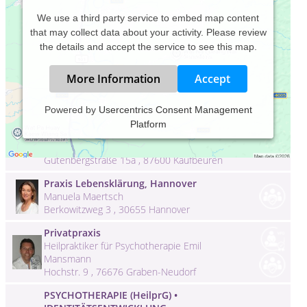
We use a third party service to embed map content
that may collect data about your activity. Please review
the details and accept the service to see this map.
More Information
Accept
Praxis für Psychotherapie, Hypnose u.
Powered by
Usercentrics Consent Management
Traumatherapie in Kaufbeuren
Platform
Heilpraktikerin f. Psychotherapie Angela
Peter
Gutenbergstraße 15a , 87600 Kaufbeuren
Praxis Lebensklärung, Hannover
Manuela Maertsch
Berkowitzweg 3 , 30655 Hannover
Privatpraxis
Heilpraktiker für Psychotherapie Emil
Mansmann
Hochstr. 9 , 76676 Graben-Neudorf
PSYCHOTHERAPIE (HeilprG) •