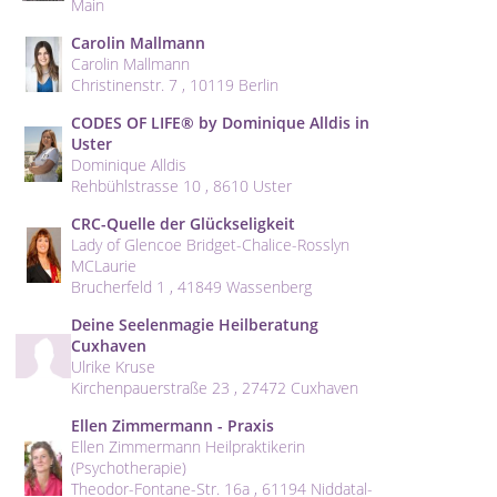
Main
Carolin Mallmann
Carolin Mallmann
Christinenstr. 7 , 10119 Berlin
CODES OF LIFE® by Dominique Alldis in
Uster
Dominique Alldis
Rehbühlstrasse 10 , 8610 Uster
CRC-Quelle der Glückseligkeit
Lady of Glencoe Bridget-Chalice-Rosslyn
MCLaurie
Brucherfeld 1 , 41849 Wassenberg
Deine Seelenmagie Heilberatung
Cuxhaven
Ulrike Kruse
Kirchenpauerstraße 23 , 27472 Cuxhaven
Ellen Zimmermann - Praxis
Ellen Zimmermann Heilpraktikerin
(Psychotherapie)
Theodor-Fontane-Str. 16a , 61194 Niddatal-