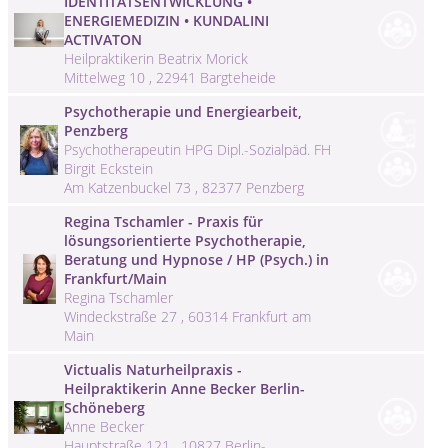
IDENTITÄTSENTWICKLUNG •
ENERGIEMEDIZIN • KUNDALINI
ACTIVATON
Heilpraktikerin Beatrix Morick
Mittelweg 10 , 22941 Bargteheide
Psychotherapie und Energiearbeit,
Penzberg
Psychotherapeutin HPG Dipl.-Sozialpäd. FH
Birgit Eckstein
Am Katzenbuckel 73 , 82377 Penzberg
Regina Tschamler - Praxis für
lösungsorientierte Psychotherapie,
Beratung und Hypnose / HP (Psych.) in
Frankfurt/Main
Regina Tschamler
Windeckstraße 27 , 60314 Frankfurt am
Main
Victualis Naturheilpraxis -
Heilpraktikerin Anne Becker Berlin-
Schöneberg
Anne Becker
Hauptstraße 121 , 10827 Berlin-