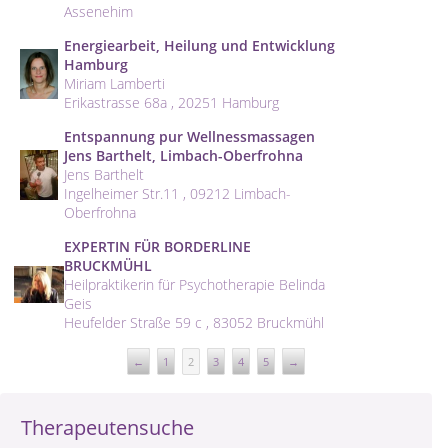
Assenehim
Energiearbeit, Heilung und Entwicklung
Hamburg
Miriam Lamberti
Erikastrasse 68a , 20251 Hamburg
Entspannung pur Wellnessmassagen
Jens Barthelt, Limbach-Oberfrohna
Jens Barthelt
Ingelheimer Str.11 , 09212 Limbach-
Oberfrohna
EXPERTIN FÜR BORDERLINE
BRUCKMÜHL
Heilpraktikerin für Psychotherapie Belinda
Geis
Heufelder Straße 59 c , 83052 Bruckmühl
←
1
2
3
4
5
→
Therapeutensuche