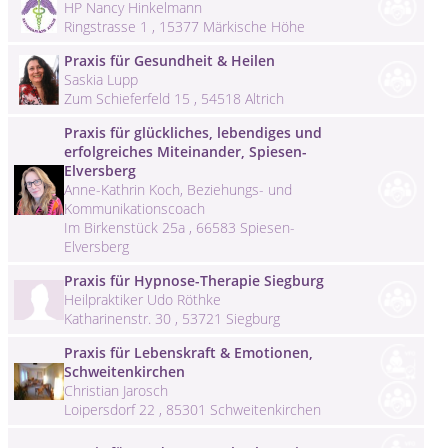
HP Nancy Hinkelmann
Ringstrasse 1 , 15377 Märkische Höhe
Praxis für Gesundheit & Heilen
Saskia Lupp
Zum Schieferfeld 15 , 54518 Altrich
Praxis für glückliches, lebendiges und
erfolgreiches Miteinander, Spiesen-
Elversberg
Anne-Kathrin Koch, Beziehungs- und
Kommunikationscoach
Im Birkenstück 25a , 66583 Spiesen-
Elversberg
Praxis für Hypnose-Therapie Siegburg
Heilpraktiker Udo Röthke
Katharinenstr. 30 , 53721 Siegburg
Praxis für Lebenskraft & Emotionen,
Schweitenkirchen
Christian Jarosch
Loipersdorf 22 , 85301 Schweitenkirchen