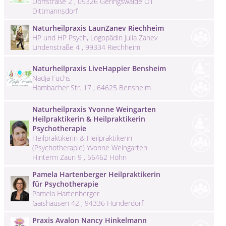
Dorfstraße 2 , 09326 Geringswalde OT
Dittmannsdorf
Naturheilpraxis LaunZanev Riechheim
HP und HP Psych, Logopädin Julia Zanev
Lindenstraße 4 , 99334 Riechheim
Naturheilpraxis LiveHappier Bensheim
Nadja Fuchs
Hambacher Str. 17 , 64625 Bensheim
Naturheilpraxis Yvonne Weingarten
Heilpraktikerin & Heilpraktikerin
Psychotherapie
Heilpraktikerin & Heilpraktikerin
(Psychotherapie) Yvonne Weingarten
Hinterm Zaun 9 , 56462 Höhn
Pamela Hartenberger Heilpraktikerin
für Psychotherapie
Pamela Hartenberger
Gaishausen 42 , 94336 Hunderdorf
Praxis Avalon Nancy Hinkelmann