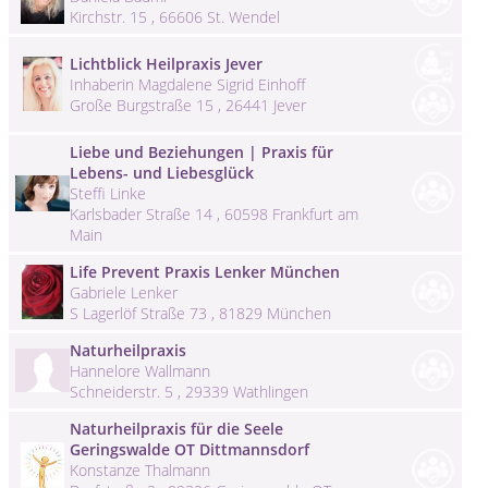
Kirchstr. 15 , 66606 St. Wendel
Lichtblick Heilpraxis Jever
Inhaberin Magdalene Sigrid Einhoff
Große Burgstraße 15 , 26441 Jever
Liebe und Beziehungen | Praxis für
Lebens- und Liebesglück
Steffi Linke
Karlsbader Straße 14 , 60598 Frankfurt am
Main
Life Prevent Praxis Lenker München
Gabriele Lenker
S Lagerlöf Straße 73 , 81829 München
Naturheilpraxis
Hannelore Wallmann
Schneiderstr. 5 , 29339 Wathlingen
Naturheilpraxis für die Seele
Geringswalde OT Dittmannsdorf
Konstanze Thalmann