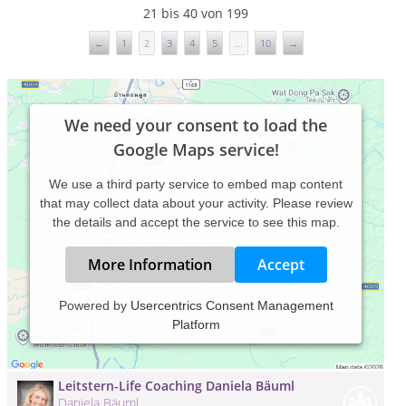
21 bis 40 von 199
←
1
2
3
4
5
...
10
→
We need your consent to load the
Google Maps service!
We use a third party service to embed map content
that may collect data about your activity. Please review
the details and accept the service to see this map.
More Information
Accept
Innenordnung | Axel Raunjak -
Powered by
Usercentrics Consent Management
Heilpraktiker für Psychotherapie
Platform
Axel Raunjak
Thomas-Mann-Str. 2d , 86316 Friedberg
Leitstern-Life Coaching Daniela Bäuml
Daniela Bäuml