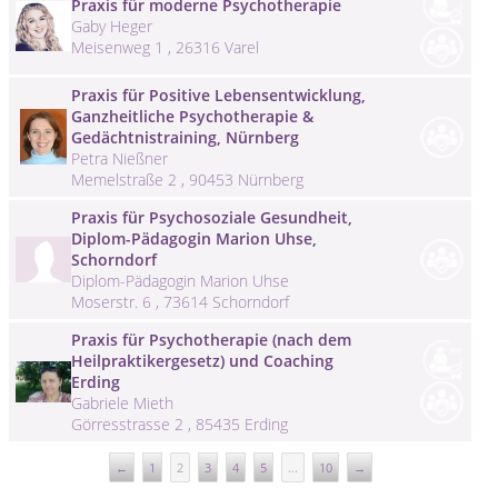
Praxis für moderne Psychotherapie
Gaby Heger
Meisenweg 1 , 26316 Varel
Praxis für Positive Lebensentwicklung,
Ganzheitliche Psychotherapie &
Gedächtnistraining, Nürnberg
Petra Nießner
Memelstraße 2 , 90453 Nürnberg
Praxis für Psychosoziale Gesundheit,
Diplom-Pädagogin Marion Uhse,
Schorndorf
Diplom-Pädagogin Marion Uhse
Moserstr. 6 , 73614 Schorndorf
Praxis für Psychotherapie (nach dem
Heilpraktikergesetz) und Coaching
Erding
Gabriele Mieth
Görresstrasse 2 , 85435 Erding
←
1
2
3
4
5
...
10
→