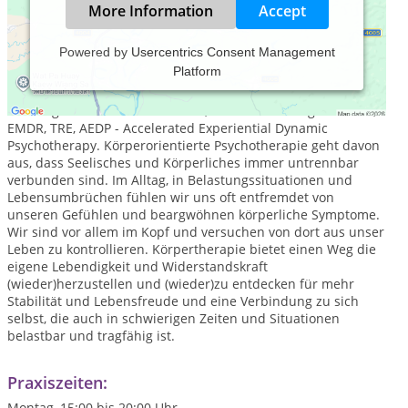
More Information
Accept
Powered by
Usercentrics Consent Management
Platform
Ich bin Heilpraktikerin für Psychotherapie und arbeite mit
körperbasierten, emotionsfokussierten und
bindungsorientierten Methoden, wie der Grinberg Methode,
EMDR, TRE, AEDP - Accelerated Experiential Dynamic
Psychotherapy. Körperorientierte Psychotherapie geht davon
aus, dass Seelisches und Körperliches immer untrennbar
verbunden sind. Im Alltag, in Belastungssituationen und
Lebensumbrüchen fühlen wir uns oft entfremdet von
unseren Gefühlen und beargwöhnen körperliche Symptome.
Wir sind vor allem im Kopf und versuchen von dort aus unser
Leben zu kontrollieren. Körpertherapie bietet einen Weg die
eigene Lebendigkeit und Widerstandskraft
(wieder)herzustellen und (wieder)zu entdecken für mehr
Stabilität und Lebensfreude und eine Verbindung zu sich
selbst, die auch in schwierigen Zeiten und Situationen
belastbar und tragfähig ist.
Praxiszeiten:
Montag, 15:00 bis 20:00 Uhr