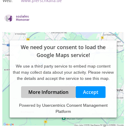
Web:
www.pierschkalla.de
We need your consent to load the
Google Maps service!
We use a third party service to embed map content
that may collect data about your activity. Please review
the details and accept the service to see this map.
More Information
Accept
Powered by
Usercentrics Consent Management
Platform
Als Heilpraktikerin für Psychotherapie mit umfassend,
verschiedenartigen Ausbildungen ist es mir ein Anliegen
individuell auf die Bedürfnisse des Einzelnen einzugehen.