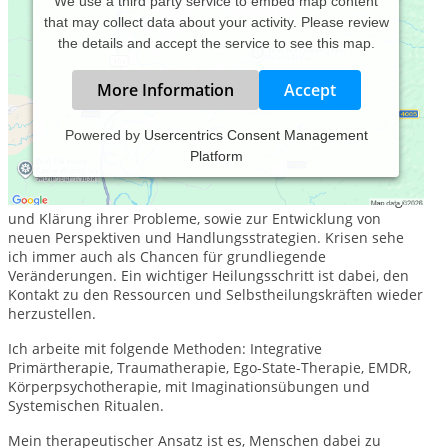
We use a third party service to embed map content
that may collect data about your activity. Please review
the details and accept the service to see this map.
More Information
Accept
Powered by
Usercentrics Consent Management
Platform
Menschen, die in ihrem Leben etwas verändern wollen oder
sich in schwierigen, belastenden Lebenssituationen befinden,
biete ich einen unterstützenden Rahmen zur Verarbeitung
und Klärung ihrer Probleme, sowie zur Entwicklung von
neuen Perspektiven und Handlungsstrategien. Krisen sehe
ich immer auch als Chancen für grundliegende
Veränderungen. Ein wichtiger Heilungsschritt ist dabei, den
Kontakt zu den Ressourcen und Selbstheilungskräften wieder
herzustellen.
Ich arbeite mit folgende Methoden: Integrative
Primärtherapie, Traumatherapie, Ego-State-Therapie, EMDR,
Körperpsychotherapie, mit Imaginationsübungen und
Systemischen Ritualen.
Mein therapeutischer Ansatz ist es, Menschen dabei zu