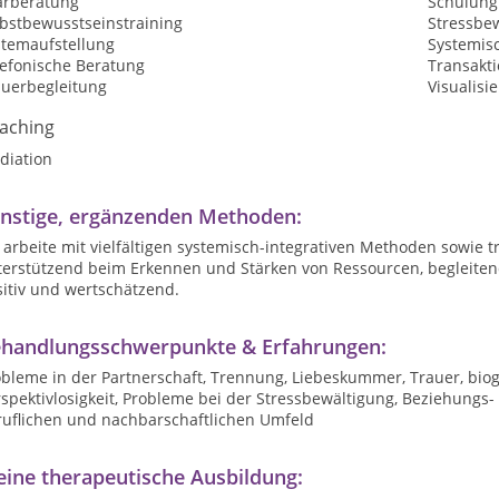
arberatung
Schulung
lbstbewusstseinstraining
Stressbe
stemaufstellung
Systemisc
lefonische Beratung
Transakt
auerbegleitung
Visualisi
aching
diation
nstige, ergänzenden Methoden:
 arbeite mit vielfältigen systemisch-integrativen Methoden sowie t
terstützend beim Erkennen und Stärken von Ressourcen, begleiten
itiv und wertschätzend.
handlungsschwerpunkte & Erfahrungen:
obleme in der Partnerschaft, Trennung, Liebeskummer, Trauer, bio
spektivlosigkeit, Probleme bei der Stressbewältigung, Beziehungs- u
ruflichen und nachbarschaftlichen Umfeld
ine therapeutische Ausbildung: