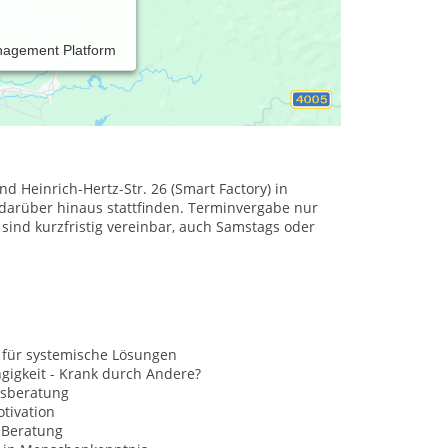
nagement Platform
ung in besonderen Lebensphasen, Systemisches
Beratung an einem anderen Ort
d Heinrich-Hertz-Str. 26 (Smart Factory) in
darüber hinaus stattfinden. Terminvergabe nur
sind kurzfristig vereinbar, auch Samstags oder
 für systemische Lösungen
gigkeit - Krank durch Andere?
sberatung
tivation
Beratung