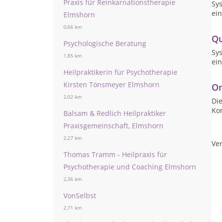
Praxis für Reinkarnationstherapie
Sys
ein
Elmshorn
0,66 km
Qu
Psychologische Beratung
Sys
1,85 km
ein
Heilpraktikerin für Psychotherapie
Kirsten Tönsmeyer Elmshorn
On
2,02 km
Die
Ko
Balsam & Redlich Heilpraktiker
Praxisgemeinschaft, Elmshorn
2,27 km
Ver
Thomas Tramm - Heilpraxis für
Psychotherapie und Coaching Elmshorn
2,36 km
VonSelbst
2,71 km