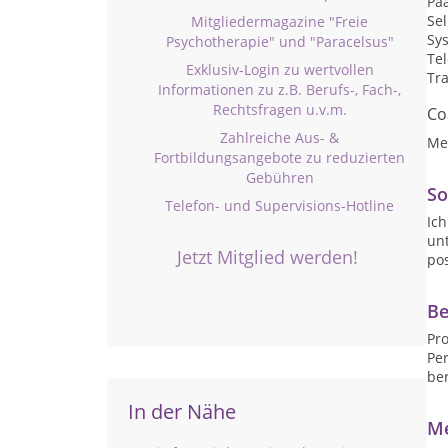
Pa
Se
Mitgliedermagazine "Freie
Sy
Psychotherapie" und "Paracelsus"
Te
Exklusiv-Login zu wertvollen
Tr
Informationen zu z.B. Berufs-, Fach-,
Rechtsfragen u.v.m.
Co
Zahlreiche Aus- &
Me
Fortbildungsangebote zu reduzierten
Gebühren
So
Telefon- und Supervisions-Hotline
Ich
un
Jetzt Mitglied werden!
pos
Be
Pr
Per
be
In der Nähe
Me