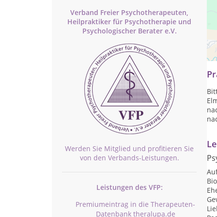
Verband Freier Psychotherapeuten,
Heilpraktiker für Psychotherapie und
Psychologischer Berater e.V.
Sys
El
Pr
Bit
El
nac
na
Le
Werden Sie Mitglied und profitieren Sie
Ps
von den Verbands-Leistungen.
Auf
Bi
Leistungen des VFP:
Eh
Ge
Premiumeintrag in die Therapeuten-
Li
Datenbank theralupa.de