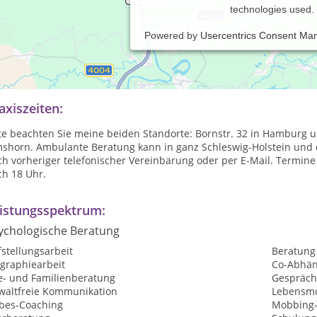
technologies used.
Powered by
Usercentrics Consent Ma
temisch-Integrative Einzel-, Paar- und Familienberatung, Begleit
terntraining, Gesprächskreise und Seminare zu diversen Themen, 
axiszeiten:
te beachten Sie meine beiden Standorte: Bornstr. 32 in Hamburg un
mshorn. Ambulante Beratung kann in ganz Schleswig-Holstein und 
h vorheriger telefonischer Vereinbarung oder per E-Mail. Termine 
ch 18 Uhr.
istungsspektrum:
ychologische Beratung
stellungsarbeit
Beratung
ographiearbeit
Co-Abhän
e- und Familienberatung
Gespräch
waltfreie Kommunikation
Lebensmo
ebes-Coaching
Mobbing-