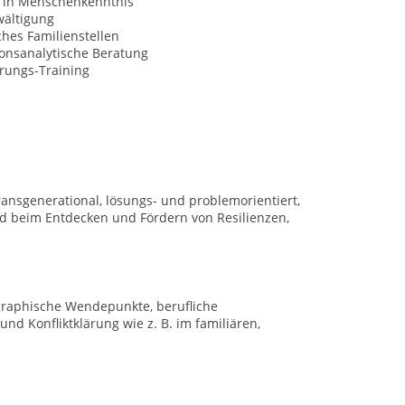
 in Menschenkenntnis
wältigung
hes Familienstellen
ionsanalytische Beratung
erungs-Training
ransgenerational, lösungs- und problemorientiert,
d beim Entdecken und Fördern von Resilienzen,
graphische Wendepunkte, berufliche
nd Konfliktklärung wie z. B. im familiären,