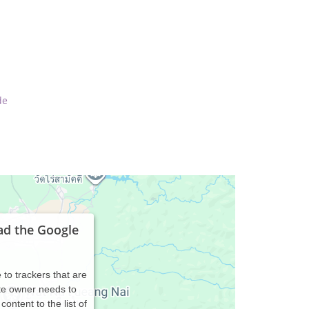
de
ad the Google
 to trackers that are
ite owner needs to
content to the list of