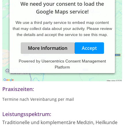
We need your consent to load the
Google Maps service!
We use a third party service to embed map content
that may collect data about your activity. Please review
the details and accept the service to see this map.
More Information
Accept
Powered by
Usercentrics Consent Management
Platform
Heikpraktikerin für Psychotherapie und Coaching;
Hypnosetherapie und Energetische Heikmethoden
Praxiszeiten:
Termine nach Vereinbarung per mail
Leistungsspektrum:
Traditionelle und komplementäre Medizin, Heilkunde