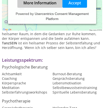
More Information
Accept
Powered by
Usercentrics Consent Management
Platform
TanzSEIN
verbindet die Freude an freier Bewegung, Tanz und
Therapie, mit Bewußtsein und Stille. Im Zusammenspiel von
Rhythmus, ausgewählter Musik und Tanz entsteht ein
heilsamer Raum, in dem die Gedanken zur Ruhe kommen,
der Körper entspannen und die Seele aufatmen kann.
TanzSEIN
ist ein heilsamer Prozess der Selbstentfaltung und
Herzöffnung. 'Wenn ich ich selber sein kann, bin ich alles!'
Leistungsspektrum:
Psychologische Beratung
Achtsamkeit
Burnout-Beratung
Coaching
Gesprächsberatung
Körpersprache
Lebensmotivation
Meditation
Selbstbewusstseinstraining
Selbsterfahrungsworkshops
Spirituelle Lebensberatung
Psychotherapie
Gesprächstherapie
Heilender Tanz