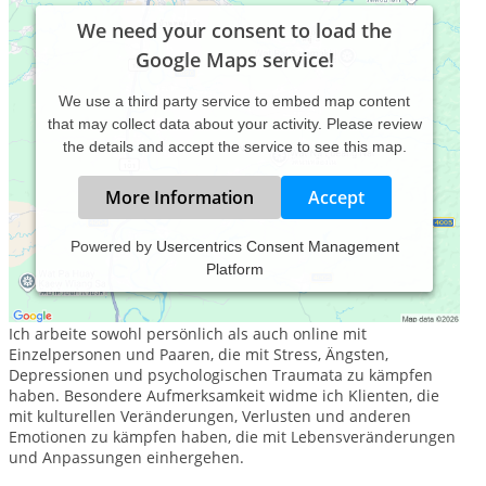
We need your consent to load the
Google Maps service!
We use a third party service to embed map content
that may collect data about your activity. Please review
the details and accept the service to see this map.
More Information
Accept
Powered by
Usercentrics Consent Management
Platform
Psychotherapie, Beratung und psychische Gesundheit für
Einzelpersonen und Paare im globalen Wandel
Ich arbeite sowohl persönlich als auch online mit
Einzelpersonen und Paaren, die mit Stress, Ängsten,
Depressionen und psychologischen Traumata zu kämpfen
haben. Besondere Aufmerksamkeit widme ich Klienten, die
mit kulturellen Veränderungen, Verlusten und anderen
Emotionen zu kämpfen haben, die mit Lebensveränderungen
und Anpassungen einhergehen.