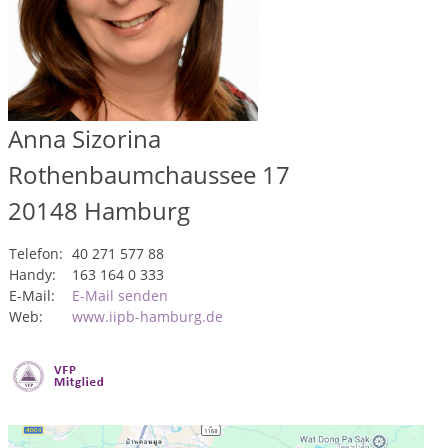
Anna Sizorina
Rothenbaumchaussee 17
20148
Hamburg
Telefon:
40 271 577 88
Handy:
163 164 0 333
E-Mail:
E-Mail senden
Web:
www.iipb-hamburg.de