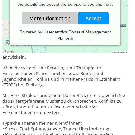
the details and accept the service to see this map.
More Information
Accept
Powered by
Usercentrics Consent Management
Platform
Praxis für mentale Gesundheit – systemische Beratung &
Therapie (DGSF-zertifiziert)
Wieder in Balance leben. Klarheit finden. Persönlichkeit
entwickeln.
Ich biete systemische Beratung und Therapie für
Einzelpersonen, Paare, Familien sowie Kinder und
Jugendliche an – online und in meiner Praxis in Ettenheim
(77955) bei Freiburg.
Mit Herz, Struktur und einem klaren Blick unterstütze ich Sie
dabei, festgefahrene Muster zu durchbrechen, Konflikte zu
klären, innere Knoten zu lösen oder schwierige
Entscheidungen zu meistern.
Typische Themen meiner Klient*innen:
• Stress, Erschöpfung, Ängste, Trauer, Überforderung
• Beziehungskrisen, familiäre Konflikte, Paardynamiken