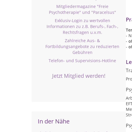
Mitgliedermagazine "Freie
Psychotherapie" und "Paracelsus"
Pr
Exklusiv-Login zu wertvollen
Informationen zu z.B. Berufs-, Fach-,
Te
Rechtsfragen u.v.m.
- N
Zahlreiche Aus- &
-
o
Fortbildungsangebote zu reduzierten
-
o
Gebühren
Telefon- und Supervisions-Hotline
Le
Tr
Jetzt Mitglied werden!
Pr
Ps
Arb
EF
Me
St
In der Nähe
Ps