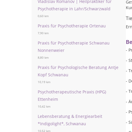
Vladislav Romanov | Heilpraktiker für
Ge
Kur
Psychotherapie in Lahr/Schwarzwald
0,60 km
Ti
Praxis für Psychotherapie Ortenau
Er
7,90 km
Be
Praxis für Psychotherapie Schwanau
- 
Nonnenweier
8,80 km
- S
Praxis für Psychologische Beratung Antje
- 
Kopf Schwanau
- 
10,19 km
- 
Psychotherapeutische Praxis (HPG)
Ettenheim
- 
10,42 km
- 
Lebensberatung & Energiearbeit
- 
*Indigolight*, Schwanau
10,52 km