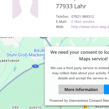
77933
Lahr
Telefon:
07821-989312
E-Mail:
E-Mail senden
Web:
http://www.lotus-weg.
We need your consent to lo
Maps service!
We use a third party service to embe
may collect data about your activity.
details and accept the service to
More Information
Powered by
Usercentrics Consent Ma
boren 1964 und Mutter von vier wunderbaren Töchtern. Seit meine
lwertiger Ernährung und allen Bereichen, die zu einer gesunden L