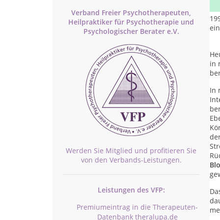
Ant
Verband Freier Psychotherapeuten,
199
Heilpraktiker für Psychotherapie und
ei
Psychologischer Berater e.V.
He
in 
ber
In 
Int
ber
Eb
Kör
de
St
Werden Sie Mitglied und profitieren Sie
Rüc
von den Verbands-Leistungen.
Bl
ge
Leistungen des VFP:
Das
da
Premiumeintrag in die Therapeuten-
me
Datenbank theralupa.de