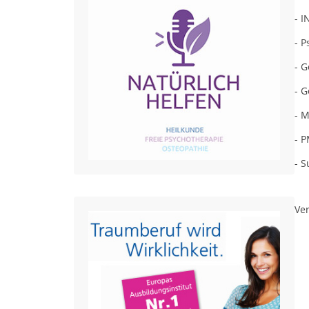
- 
- P
- 
- 
- M
- 
- S
Ver