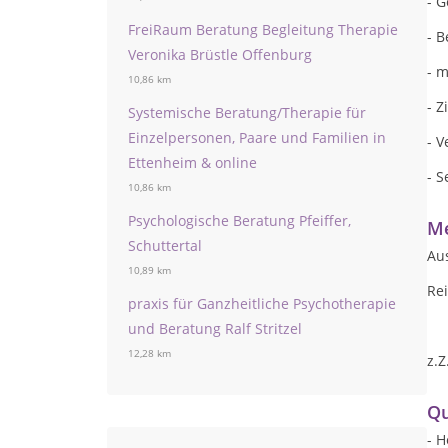
- 
FreiRaum Beratung Begleitung Therapie
- 
Veronika Brüstle Offenburg
- m
10,86 km
- Z
Systemische Beratung/Therapie für
Einzelpersonen, Paare und Familien in
- 
Ettenheim & online
- S
10,86 km
Psychologische Beratung Pfeiffer,
Me
Schuttertal
Aus
10,89 km
Rei
praxis für Ganzheitliche Psychotherapie
und Beratung Ralf Stritzel
12,28 km
z.
Qu
- H