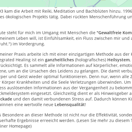
eile, die zu einer Erkrankung beitragen.
3 kam die Arbeit mit Reiki, Meditation und Bachblüten hinzu. 199
nes ökologischen Projekts tätig. Dabei rückten Menschenführung 
ute steht für mich im Umgang mit Menschen die
"Gewaltfreie Ko
meinem Leben will, ist Einfühlsamkeit, ein Fluss zwischen mir un
uht.") im Vordergrung.
meiner Praxis arbeite ich mit einer einzigartigen Methode aus der
egrated Healing ist ein
ganzheitliches
(holografisches)
Heilsystem
,
ücksichtigt. Es sammelt alle Informationen auf körperlicher, emoti
ene, um an die Ursachen des Leidens zu gelangen. Die damit ver
per und Geist wieder optimal funktionieren. Denn nur, wenn alle Z
r Körper Krankheiten und die Seele Verletzungen überwinden. Um
ress auslösenden Informationen aus der Vergangenheit zu bekomm
kmeldesystem eingesetzt. Gleichzeitig dient er als Hinweisgeber 
ockade
und den damit verbundenen Stress auf. Dadurch können Kör
winnen eine wertvolle neue
Lebensqualität
!
 Besondere an dieser Methode ist nicht nur die Effektivität, sonde
uerhafte Ergebnisse erreeicht werden. (Lesen Sie mehr zu diesem 
iner Homepage)