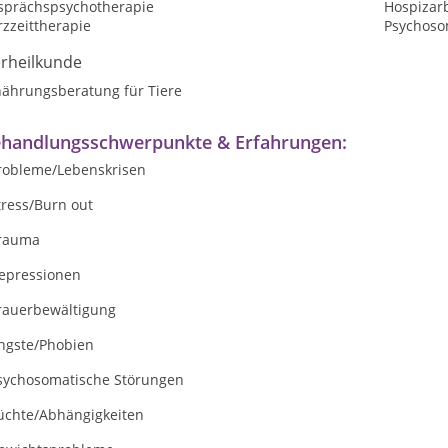
sprächspsychotherapie
Hospizarb
zzeittherapie
Psychoso
erheilkunde
nährungsberatung für Tiere
handlungsschwerpunkte & Erfahrungen:
Probleme/Lebenskrisen
tress/Burn out
Trauma
Depressionen
Trauerbewältigung
Ängste/Phobien
Psychosomatische Störungen
Süchte/Abhängigkeiten