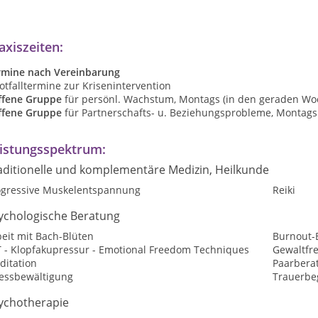
axiszeiten:
rmine nach Vereinbarung
otfalltermine zur Krisenintervention
ffene Gruppe
für persönl. Wachstum, Montags (in den geraden Wo
ffene Gruppe
für Partnerschafts- u. Beziehungsprobleme, Montag
istungsspektrum:
aditionelle und komplementäre Medizin, Heilkunde
ogressive Muskelentspannung
Reiki
ychologische Beratung
eit mit Bach-Blüten
Burnout-
T - Klopfakupressur - Emotional Freedom Techniques
Gewaltfr
ditation
Paarbera
ressbewältigung
Trauerbe
ychotherapie