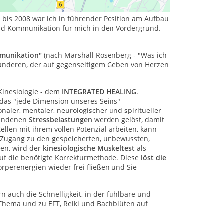
6 bis 2008 war ich in führender Position am Aufbau
und Kommunikation für mich in den Vordergrund.
mmunikation"
(nach Marshall Rosenberg - "Was ich
d anderen, der auf gegenseitigem Geben von Herzen
 Kinesiologie - dem
INTEGRATED
HEALING
.
 das "jede Dimension unseres Seins"
onaler, mentaler, neurologischer und spiritueller
bundenen
Stressbelastungen
werden gelöst, damit
ellen mit ihrem vollen Potenzial arbeiten, kann
 Zugang zu den gespeicherten, unbewussten,
en, wird der
kinesiologische Muskeltest
als
auf die benötigte Korrekturmethode. Diese
löst die
perenergien wieder frei fließen und Sie
rn auch die Schnelligkeit, in der fühlbare und
Thema und zu EFT, Reiki und Bachblüten auf