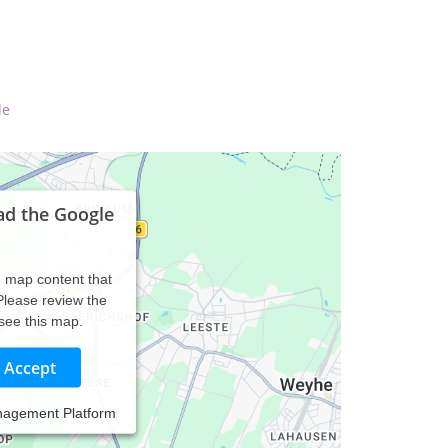
de
ad the Google
d map content that
 Please review the
 see this map.
Accept
nagement Platform
m 16 Lebensjahr beschäftige ich mich mit
ebensweise beitragen - speziell die psychischen