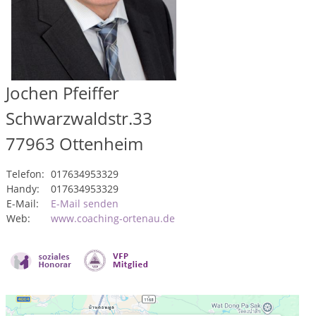
Jochen Pfeiffer
Schwarzwaldstr.33
77963
Ottenheim
Telefon:
017634953329
Handy:
017634953329
E-Mail:
E-Mail senden
Web:
www.coaching-ortenau.de