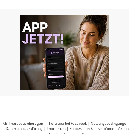
Als Therapeut eintragen
|
Theralupa bei Facebook
|
Nutzungsbedingungen
|
Datenschutzerklärung
|
Impressum
|
Kooperation Fachverbände
|
Aktion