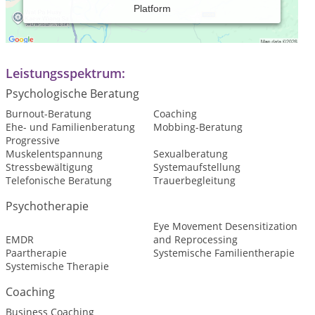
Platform
Paartherapie, Einzeltherapie, Coaching
Spezialisierung: Systemische Therapie, Bindungstherapie
Leistungsspektrum:
Psychologische Beratung
Burnout-Beratung
Coaching
Ehe- und Familienberatung
Mobbing-Beratung
Progressive
Muskelentspannung
Sexualberatung
Stressbewältigung
Systemaufstellung
Telefonische Beratung
Trauerbegleitung
Psychotherapie
Eye Movement Desensitization
EMDR
and Reprocessing
Paartherapie
Systemische Familientherapie
Systemische Therapie
Coaching
Business Coaching