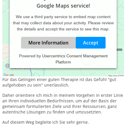
Google Maps service!
We use a third party service to embed map content
that may collect data about your activity. Please review
the details and accept the service to see this map.
More Information
Accept
Powered by
Usercentrics Consent Management
Platform
Gemeinsam mit Ihnen entwickle ich ein Beratungs, Coaching
oder Therapieangebot.
Für das Gelingen einer guten Therapie ist das Gefühl "gut
aufgehoben zu sein" unerlässlich.
Daher orientiere ich mich in meinem Vorgehen in erster Linie
an Ihren individuellen Bedürfnissen, um auf der Basis der
gemeinsam formulierten Ziele und Ihrer Ressourcen, ganz
autentische Lösungen zu finden und umzusetzten.
Auf diesem Weg begleite ich Sie sehr gerne.