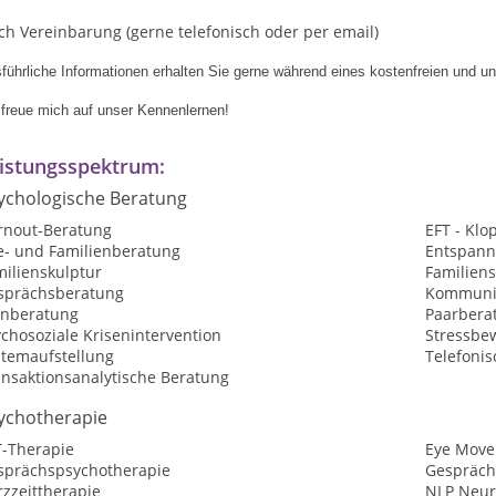
h Vereinbarung (gerne telefonisch oder per email)
führliche Informationen erhalten Sie gerne während eines kostenfreien und u
 freue mich auf unser Kennenlernen!
istungsspektrum:
ychologische Beratung
rnout-Beratung
EFT - Kl
e- und Familienberatung
Entspan
milienskulptur
Familiens
sprächsberatung
Kommunik
rnberatung
Paarbera
chosoziale Krisenintervention
Stressbe
stemaufstellung
Telefoni
ansaktionsanalytische Beratung
ychotherapie
T-Therapie
Eye Move
sprächspsychotherapie
Gespräch
zzeittherapie
NLP Neur