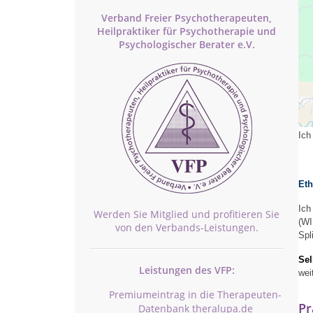
Verband Freier Psychotherapeuten,
Heilpraktiker für Psychotherapie und
Psychologischer Berater e.V.
Ich
ent
Ich
Eth
Ich
Werden Sie Mitglied und profitieren Sie
(WI
von den Verbands-Leistungen.
Spl
Sel
Leistungen des VFP:
wei
Premiumeintrag in die Therapeuten-
Pr
Datenbank theralupa.de