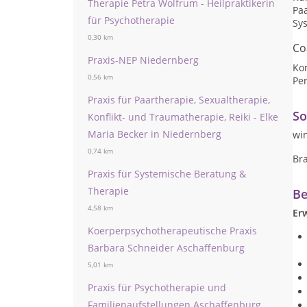
Therapie Petra Wolfrum - Heilpraktikerin
Pa
für Psychotherapie
Sy
0,30 km
Co
Praxis-NEP Niedernberg
Ko
0,56 km
Per
Praxis für Paartherapie, Sexualtherapie,
So
Konflikt- und Traumatherapie, Reiki - Elke
Maria Becker in Niedernberg
wi
0,74 km
Bra
Praxis für Systemische Beratung &
Therapie
Be
4,58 km
Er
Koerperpsychotherapeutische Praxis
Barbara Schneider Aschaffenburg
5,01 km
Praxis für Psychotherapie und
Familienaufstellungen Aschaffenburg