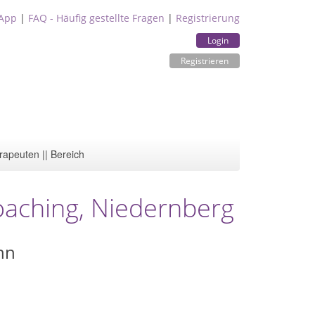
App
|
FAQ - Häufig gestellte Fragen
|
Registrierung
Login
Registrieren
rapeuten || Bereich
aching, Niedernberg
nn