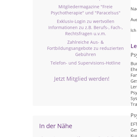
Mitgliedermagazine "Freie
Nac
Psychotherapie" und "Paracelsus"
Aus
Exklusiv-Login zu wertvollen
Informationen zu z.B. Berufs-, Fach-,
Ich
Rechtsfragen u.v.m.
Zahlreiche Aus- &
Le
Fortbildungsangebote zu reduzierten
Gebühren
Ps
Telefon- und Supervisions-Hotline
Bu
Eh
Fa
Jetzt Mitglied werden!
Ge
Le
Psy
Sy
Tr
Ps
EF
In der Nähe
Ge
Kur