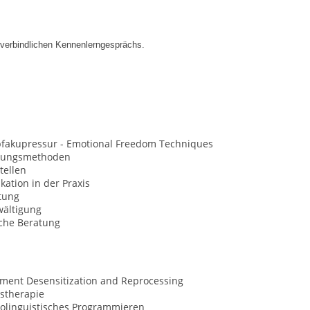
nverbindlichen Kennenlerngesprächs.
opfakupressur - Emotional Freedom Techniques
nungsmethoden
tellen
ation in der Praxis
tung
wältigung
sche Beratung
ment Desensitization and Reprocessing
stherapie
olinguistisches Programmieren