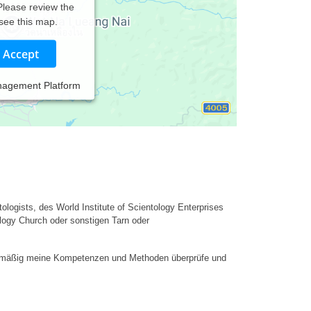
 Please review the
 see this map.
Accept
nagement Platform
h
und
mit Ihren Zielen als Basis.
In unserer Arbeit
tologists, des World Institute of Scientology Enterprises
ology Church oder sonstigen Tarn oder
gelmäßig meine Kompetenzen und Methoden überprüfe und