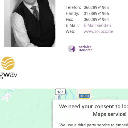
Telefon:
06028991965
Handy:
01788991966
Fax:
06028991964
E-Mail:
E-Mail senden
Web:
www.sococo.de
We need your consent to lo
Maps service!
We use a third party service to embe