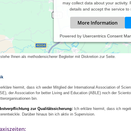
may collect data about your activity.
details and accept the service to
More Information
Powered by
Usercentrics Consent Ma
 arbeite
nach den Grundsätzen des Konstruktivismus, ganzheitlich systemisc
wickeln wir gemeinsam in der Praxis anwendbare Lösungen
 stehe Ihnen als methodensicherer Begleiter mit Diskretion zur Seite.
ik
 erkläre hiermit, dass ich weder Mitglied der International Association of Scien
SE), der Association for better Living and Education (ABLE) noch der Scient
itterorganisationen bin.
bstverpflichtung zur Qualitätssicherung:
Ich erkläre hiermit, dass ich re
terentwickle. Darüber hinaus bin ich aktiv in Supervision.
axiszeiten: