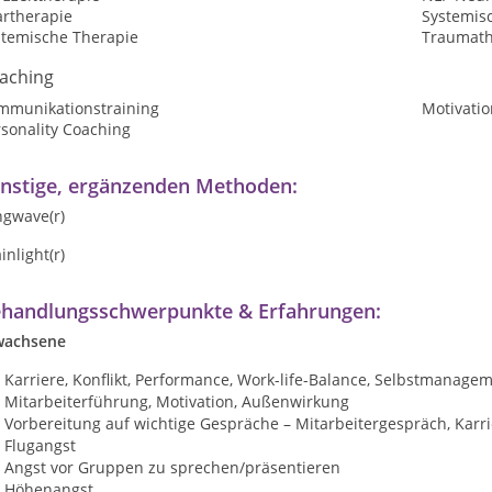
artherapie
Systemis
stemische Therapie
Traumath
aching
mmunikationstraining
Motivatio
sonality Coaching
nstige, ergänzenden Methoden:
ngwave(r)
inlight(r)
handlungsschwerpunkte & Erfahrungen:
wachsene
Karriere, Konflikt, Performance, Work-life-Balance, Selbstmanagem
Mitarbeiterführung, Motivation, Außenwirkung
Vorbereitung auf wichtige Gespräche – Mitarbeitergespräch, Karrier
Flugangst
Angst vor Gruppen zu sprechen/präsentieren
Höhenangst