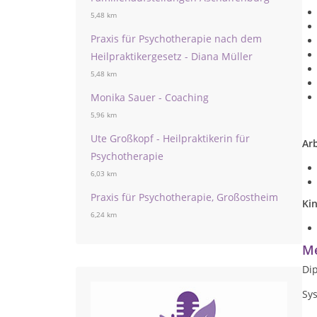
5,48 km
Praxis für Psychotherapie nach dem
Heilpraktikergesetz - Diana Müller
5,48 km
Monika Sauer - Coaching
5,96 km
Ute Großkopf - Heilpraktikerin für
Ar
Psychotherapie
6,03 km
Praxis für Psychotherapie, Großostheim
Kin
6,24 km
Me
Di
Sys