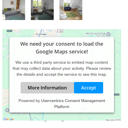
We need your consent to load the
Google Maps service!
We use a third party service to embed map content
that may collect data about your activity. Please review
the details and accept the service to see this map.
More Information
Accept
Powered by
Usercentrics Consent Management
Platform
Praxis für tiefenpsychologisch fundierte
Körperpsychotherapie; Supervision und Fortbildung;
Praxisräume baubiologisch eingerichtet.