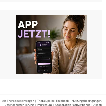
Als Therapeut eintragen
|
Theralupa bei Facebook
|
Nutzungsbedingungen
|
Datenschutzerklärung
|
Impressum
|
Kooperation Fachverbände
|
Aktion