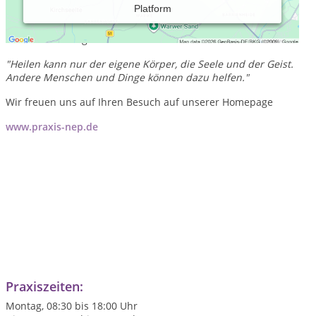
Platform
Unser Behandlungskonzept in Naturheilkunde, Entspannung
und Psychotherapie
findet sich in folgendem Zitat wieder:
"Heilen kann nur der eigene Körper, die Seele und der Geist.
Andere Menschen und Dinge können dazu helfen."
Wir freuen uns auf Ihren Besuch auf unserer Homepage
www.praxis-nep.de
Praxiszeiten:
Montag, 08:30 bis 18:00 Uhr