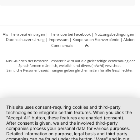
Als Therapeut eintragen
|
Theralupa bei Facebook
|
Nutzungsbedingungen
|
Datenschutzerklärung
|
Impressum
|
Kooperation Fachverbände
|
Aktion
Continentale
Aus Gründen der besseren Lesbarkeit wird auf die gleichzeitige Verwendung der
Sprachformen männlich, weiblich und divers (m/w/d) verzichtet.
Sämtliche Personenbezeichnungen gelten gleichermaßen für alle Geschlechter.
This site uses consent-requiring cookies and third-party
technologies to integrate certain features. When you click the
"Accept All" button, these features are enabled (consent).
After consent is given, we and the involved third-party
companies process your personal data for various purposes.
Detailed information on purpose, legal basis and third party
companies can be found under the button "More" and in our