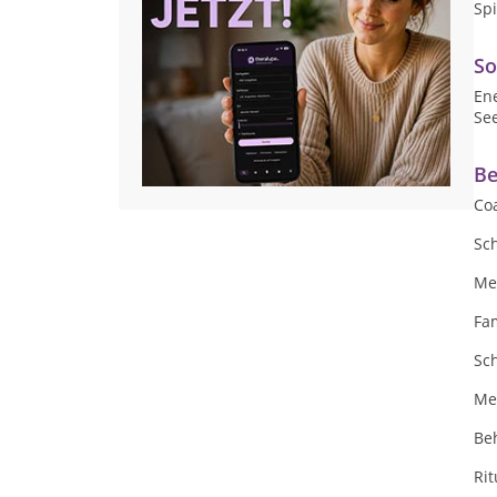
Spi
So
En
Se
Be
Co
Sc
Me
Fam
Sc
Med
Be
Ri