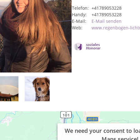
Telefon:
+41789053228
Handy:
+41789053228
E-Mail:
E-Mail senden
Web:
www.regenbogen-licht
We need your consent to lo
Maps service!