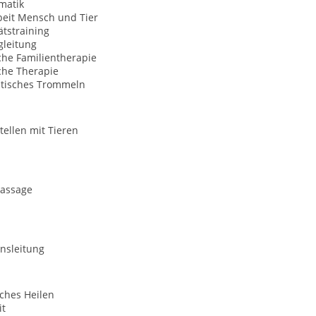
matik
beit Mensch und Tier
ätstraining
gleitung
che Familientherapie
che Therapie
tisches Trommeln
tellen mit Tieren
assage
nsleitung
ches Heilen
it