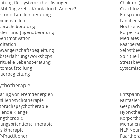
ratung für systemische Lösungen
Chakren 
-Abhängigkeit - Krank durch Andere?
Coaching
e- und Familienberatung
Entspan
ilienstellen
Familiens
sprächsberatung
Hochsensi
nder- und Jugendberatung
Körpersp
bensmotivation
Mediales
ditation
Paarbera
hwangerschaftsbegleitung
Selbstbew
lbsterfahrungsworkshops
Spirituel
irituelle Lebensberatung
Stressbe
stemaufstellung
Systemisc
auerbegleitung
ychotherapie
earing von Fremdenergien
Entspann
milienpsychotherapie
Fantasier
sprächspsychotherapie
Gespräch
ilende Klänge
Hypnothe
angtherapie
Körperth
sungsorientierte Therapie
Mentalen
siktherapie
NLP Neur
-Practitioner
Paarther