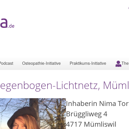
Podcast
Osteopathie-Initiative
Praktikums-Initiative
The
egenbogen-Lichtnetz, Mümli
Inhaberin Nima Tor
Brüggliweg 4
4717
Mümliswil