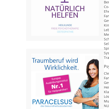
Be
Co
Eh
Fam
Ge
Ki
Le
Me
Sc
Se
Sp
Sy
Tr
Ps
Cl
Fa
Ge
He
Kl
Lö
Mu
NLP