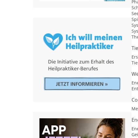
Ph
Sc
Se
Spi
Sy
Sy
Th
Ti
Ers
Tie
We
En
En
Co
Me
En
En
Gei