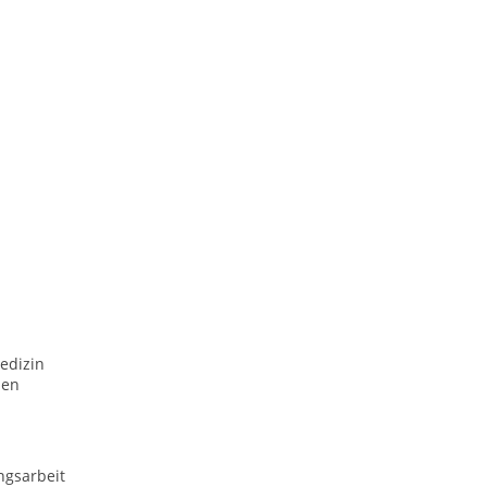
edizin
men
ngsarbeit