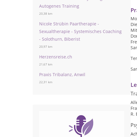
Autogenes Training
Pr
20,38 km
Mon
Nicole Strübin Paartherapie -
Die
Mit
Sexualtherapie - Systemisches Coaching
Don
- Solothurn, Biberist
Fre
Sam
20,97 km
Herzensreise.ch
Te
21,67 km
Sa
Praxis Tribalanz, Anwil
22,31 km
Le
Tr
Al
Fr
R. 
Ps
Ac