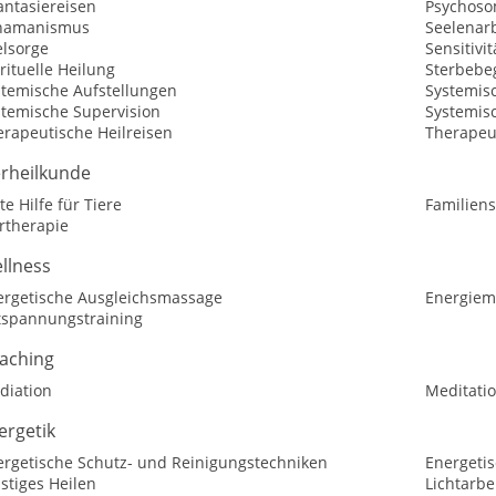
antasiereisen
Psychoso
hamanismus
Seelenar
elsorge
Sensitivit
rituelle Heilung
Sterbebe
stemische Aufstellungen
Systemis
stemische Supervision
Systemis
erapeutische Heilreisen
Therapeu
erheilkunde
te Hilfe für Tiere
Familiens
rtherapie
llness
ergetische Ausgleichsmassage
Energiem
tspannungstraining
aching
diation
Meditatio
ergetik
ergetische Schutz- und Reinigungstechniken
Energetis
stiges Heilen
Lichtarbe