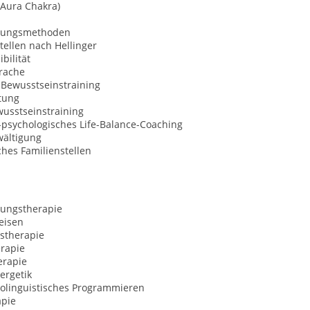
(Aura Chakra)
nungsmethoden
tellen nach Hellinger
bilität
rache
 Bewusstseinstraining
tung
usstseinstraining
l-psychologisches Life-Balance-Coaching
wältigung
hes Familienstellen
ungstherapie
eisen
stherapie
rapie
erapie
ergetik
olinguistisches Programmieren
apie