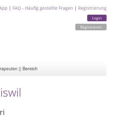
App
|
FAQ - Häufig gestellte Fragen
|
Registrierung
Login
Registrieren
rapeuten || Bereich
swil
ri