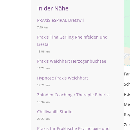
In der Nähe
PRAXiS eSPiRAL Bretzwil
7,49 km
Praxis Tina Gerling Rheinfelden und
Liestal
15,06 km
Re
Praxis Weichhart Herzogenbuchsee
An
17,71 km
Fam
Hypnose Praxis Weichhart
Sc
17,71 km
Rü
Zbinden Coaching / Therapie Biberist
19,94 km
Me
Chillivanilli Studio
Re
20,27 km
Ze
Praxis für Praktische Psychologie und