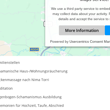
We use a third party service to embe
may collect data about your activity.
details and accept the service to
More Information
Powered by
Usercentrics Consent Ma
genbogen-Lichtnetz Praxis für BewusstSein
sprechpartner für Behandlungen von Menschen und Tieren.
ilienstellen
hamanische Haus-/Wohnungsräucherung
ckenmassage nach Nima Torri
ditation
genbogen-Schamanismus Ausbildung
remonien für Hochzeit, Taufe, Abschied