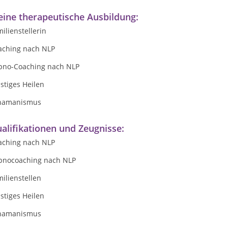
ine therapeutische Ausbildung:
ilienstellerin
aching nach NLP
pno-Coaching nach NLP
stiges Heilen
hamanismus
alifikationen und Zeugnisse:
aching nach NLP
pnocoaching nach NLP
ilienstellen
stiges Heilen
hamanismus