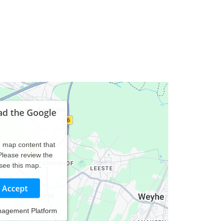
ad the Google
d map content that
 Please review the
 see this map.
Accept
nagement Platform