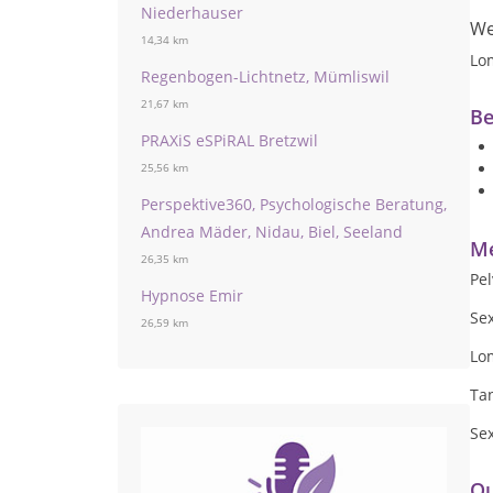
Niederhauser
We
14,34 km
Lo
Regenbogen-Lichtnetz, Mümliswil
21,67 km
Be
PRAXiS eSPiRAL Bretzwil
25,56 km
Perspektive360, Psychologische Beratung,
Andrea Mäder, Nidau, Biel, Seeland
Me
26,35 km
Pel
Hypnose Emir
Se
26,59 km
Lom
Ta
Se
Qu