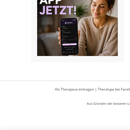
Als Therapeut eintragen
|
Theralupa bei Face
Aus Gründen der besseren Le