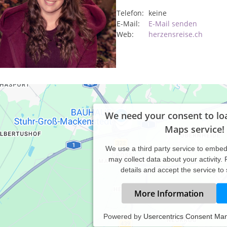
Telefon:
keine
E-Mail:
E-Mail senden
Web:
herzensreise.ch
We need your consent to lo
Maps service!
We use a third party service to embe
may collect data about your activity.
details and accept the service to
More Information
Powered by
Usercentrics Consent Ma
ine Angebote für Einzelpersonen und Paare :