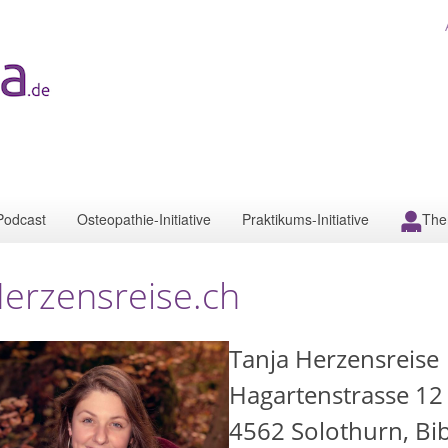
Podcast
Osteopathie-Initiative
Praktikums-Initiative
The
erzensreise.ch
Tanja Herzensreise
Hagartenstrasse 12
4562
Solothurn, Bib