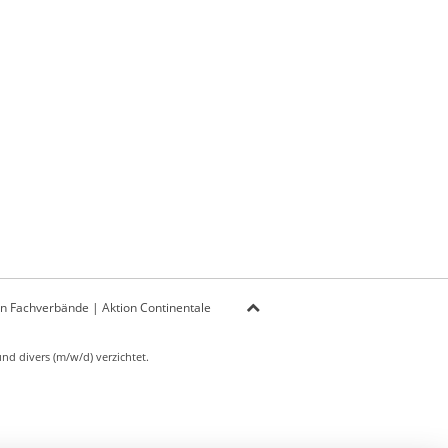
on Fachverbände
|
Aktion Continentale
d divers (m/w/d) verzichtet.