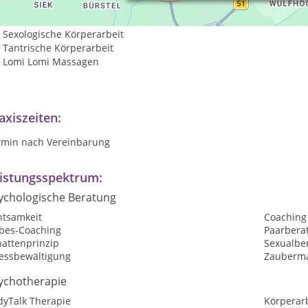
Sexual - und Paarberatungen
Sexologische Körperarbeit
Tantrische Körperarbeit
Lomi Lomi Massagen
axiszeiten:
rmin nach Vereinbarung
istungsspektrum:
ychologische Beratung
htsamkeit
Coaching
ebes-Coaching
Paarbera
hattenprinzip
Sexualbe
ressbewältigung
Zauberm
ychotherapie
dyTalk Therapie
Körperarb