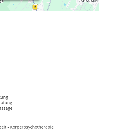
tung
ratung
assage
eit - Körperpsychotherapie