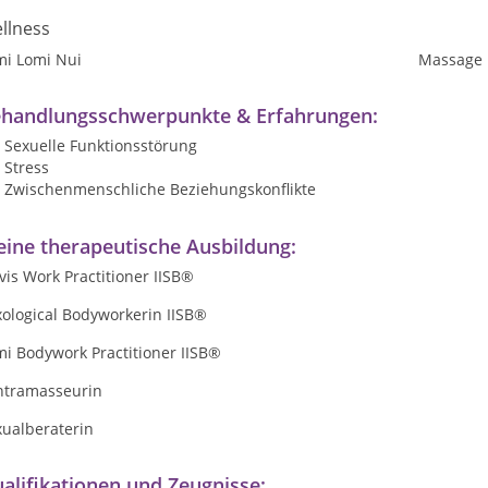
llness
mi Lomi Nui
Massage
handlungsschwerpunkte & Erfahrungen:
Sexuelle Funktionsstörung
Stress
Zwischenmenschliche Beziehungskonflikte
ine therapeutische Ausbildung:
vis Work Practitioner IISB®
xological Bodyworkerin IISB®
i Bodywork Practitioner IISB®
ntramasseurin
xualberaterin
alifikationen und Zeugnisse: