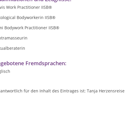
vis Work Practitioner IISB®
xological Bodyworkerin IISB®
i Bodywork Practitioner IISB®
ntramasseurin
xualberaterin
gebotene Fremdsprachen:
lisch
antwortlich für den Inhalt des Eintrages ist: Tanja Herzensreise