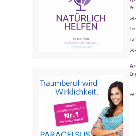
Pel
Se
Lom
Ta
Se
An
Eng
Ver