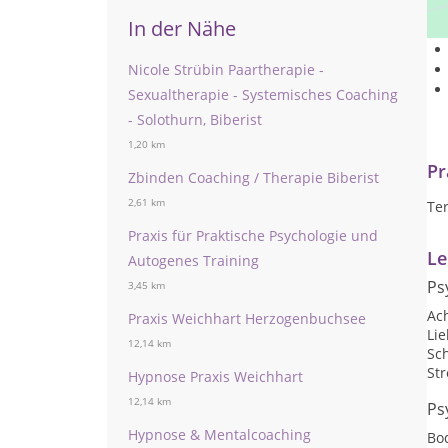
In der Nähe
Nicole Strübin Paartherapie -
Sexualtherapie - Systemisches Coaching
- Solothurn, Biberist
1,20 km
Pr
Zbinden Coaching / Therapie Biberist
2,61 km
Te
Praxis für Praktische Psychologie und
Le
Autogenes Training
Ps
3,45 km
Ac
Praxis Weichhart Herzogenbuchsee
Li
12,14 km
Sc
St
Hypnose Praxis Weichhart
12,14 km
Ps
Hypnose & Mentalcoaching
Bo