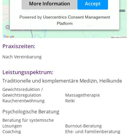
More Information
Accept
Powered by
Usercentrics Consent Management
Platform
Ihre Praxis in der Nordwestschweiz für Beratung, Coaching,
Hypnose, Aroma-Touch, Massagen und Reiki
Praxiszeiten:
Nach Vereinbarung
Leistungsspektrum:
Traditionelle und komplementäre Medizin, Heilkunde
Gewichtsreduktion /
Gewichtsregulation
Massagetherapie
Raucherentwöhnung
Reiki
Psychologische Beratung
Beratung für systemische
Lösungen
Burnout-Beratung
Coaching
Ehe- und Familienberatung