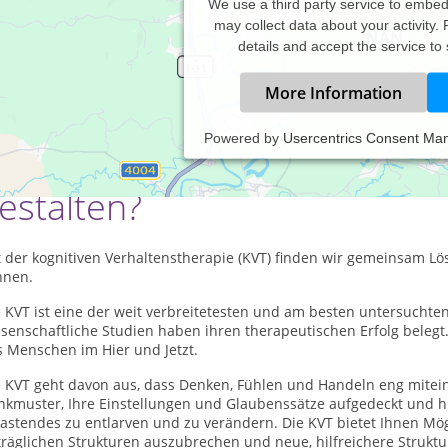
We use a third party service to embe
may collect data about your activity.
details and accept the service to
More Information
Powered by
Usercentrics Consent Ma
ie möchten Ihr Leben (wiede
estalten?
 der kognitiven Verhaltenstherapie (KVT) finden wir gemeinsam Lö
nnen.
e KVT ist eine der weit verbreitetesten und am besten untersucht
senschaftliche Studien haben ihren therapeutischen Erfolg belegt
s Menschen im Hier und Jetzt.
e KVT geht davon aus, dass Denken, Fühlen und Handeln eng mitei
kmuster, Ihre Einstellungen und Glaubenssätze aufgedeckt und hint
lastendes zu entlarven und zu verändern. Die KVT bietet Ihnen Mö
räglichen Strukturen auszubrechen und neue, hilfreichere Strukture