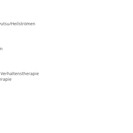
Jyutsu/Heilströmen
on
 Verhaltenstherapie
erapie