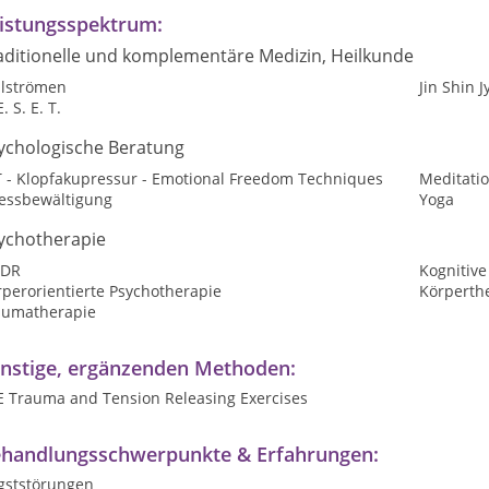
istungsspektrum:
aditionelle und komplementäre Medizin, Heilkunde
ilströmen
Jin Shin 
E. S. E. T.
ychologische Beratung
T - Klopfakupressur - Emotional Freedom Techniques
Meditati
ressbewältigung
Yoga
ychotherapie
DR
Kognitive
perorientierte Psychotherapie
Körperth
aumatherapie
nstige, ergänzenden Methoden:
E Trauma and Tension Releasing Exercises
handlungsschwerpunkte & Erfahrungen:
gststörungen