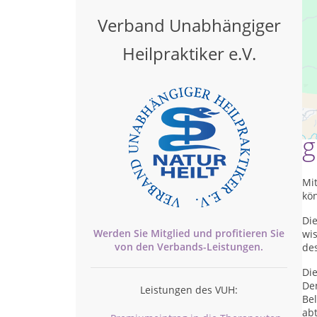
Verband Unabhängiger
Heilpraktiker e.V.
S
g
Mit
kö
Di
Werden Sie Mitglied und profitieren Sie
wis
von den
Verbands-
Leistungen.
de
Di
Den
Leistungen des VUH:
Be
abt