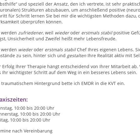
bsthilfe“ und speziell der Ansatz, den ich vertrete, ist sehr praktisc
euronalen) Strukturen abzubauen, um anschließend positive (neuro
ritt für Schritt lernen Sie bei mir die wichtigsten Methoden dazu,
rksamkeit überprüfen können.
e werden
zufriedener
, weil
wieder
oder
erstmals stabil
positive Ge
gst, Unsicherheit und Zweifel heißt mehr Lebensfreude.
e werden
wieder
oder
erstmals stabil
Chef Ihres eigenen Lebens. Sie
stände zu sein, hinter sich und
gestalten
Ihre Realität aktiv mit S
 Erfolg Ihrer Therapie hängt entscheidend von Ihrer Mitarbeit ab
 Ihr wichtigster Schritt auf dem Weg in ein besseres Lebens sein.
i traumatischem Hintergrund bette ich EMDR in die KVT ein.
axiszeiten:
nstag, 10:00 bis 20:00 Uhr
nerstag, 10:00 bis 20:00 Uhr
itag, 10:00 bis 20:00 Uhr
rmine nach Vereinbarung