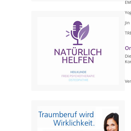
EM
Yo
Jin
TR
On
Die
Ko
Ver