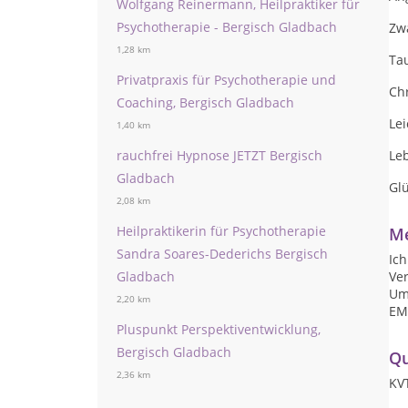
Wolfgang Reinermann, Heilpraktiker für
Psychotherapie - Bergisch Gladbach
Zw
1,28 km
Ta
Privatpraxis für Psychotherapie und
Ch
Coaching, Bergisch Gladbach
Lei
1,40 km
rauchfrei Hypnose JETZT Bergisch
Le
Gladbach
Glü
2,08 km
Heilpraktikerin für Psychotherapie
Me
Sandra Soares-Dederichs Bergisch
Ich
Gladbach
Ver
Um
2,20 km
EM
Pluspunkt Perspektiventwicklung,
Bergisch Gladbach
Qu
2,36 km
KV