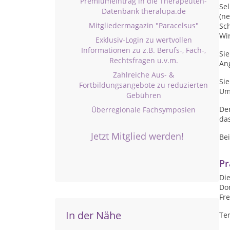
Premiumeintrag in die Therapeuten-
Sel
Datenbank theralupa.de
(n
Mitgliedermagazin "Paracelsus"
Sch
Wi
Exklusiv-Login zu wertvollen
Informationen zu z.B. Berufs-, Fach-,
Si
Rechtsfragen u.v.m.
An
Zahlreiche Aus- &
Si
Fortbildungsangebote zu reduzierten
Um
Gebühren
Der
Überregionale Fachsymposien
das
Jetzt Mitglied werden!
Be
Pr
Die
Don
Fre
In der Nähe
Te