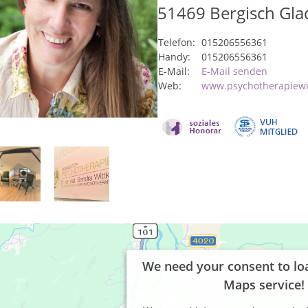
51469
Bergisch Gl
Telefon:
015206556361
Handy:
015206556361
E-Mail:
E-Mail senden
Web:
www.psychotherapiewi
We need your consent to lo
Maps service!