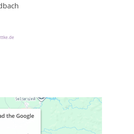
adbach
ttke.de
ad the Google