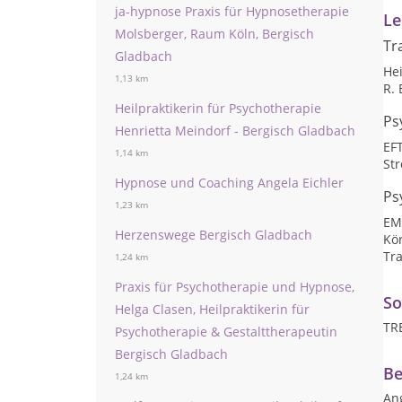
ja-hypnose Praxis für Hypnosetherapie
Le
Molsberger, Raum Köln, Bergisch
Tr
Gladbach
He
1,13 km
R. 
Heilpraktikerin für Psychotherapie
Ps
Henrietta Meindorf - Bergisch Gladbach
EF
1,14 km
St
Hypnose und Coaching Angela Eichler
Ps
1,23 km
EM
Herzenswege Bergisch Gladbach
Kör
Tr
1,24 km
Praxis für Psychotherapie und Hypnose,
So
Helga Clasen, Heilpraktikerin für
TR
Psychotherapie & Gestalttherapeutin
Bergisch Gladbach
Be
1,24 km
An