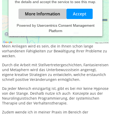
the details and accept the service to see this map.
More Information
Accept
Powered by
Usercentrics Consent Management
Platform
Ich arbeite mit der sehr lösungsorientierten Hypnotherapie
nach Milton Erickson.
Mein Anliegen wird es sein, die in Ihnen schon lange
vorhandenen Fähigkeiten zur Bewältigung Ihrer Probleme zu
wecken.
Durch die Arbeit mit Stellvertretergeschichten, Fantasiereisen
und Metaphern wird das Unterbewussstsein angeregt,
eigene kreative Strategien zu entwickeln, welche erstaunlich
schnell positive Veränderungen ermöglichen.
Da jeder Mensch einzigartig ist, gibt es bei mir keine Hypnose
von der Stange. Deshalb nutze ich auch Konzepte aus der
Neurolinguistischen Programmierung, der systemischen
Therapie und der Verhaltenstherapie.
Zudem wende ich in meiner Praxis im Bereich der