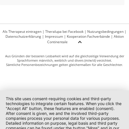
Als Therapeut eintragen
|
Theralupa bei Facebook
|
Nutzungsbedingungen
|
Datenschutzerklärung
|
Impressum
|
Kooperation Fachverbände
|
Aktion
Continentale
Aus Gründen der besseren Lesbarkeit wird auf die gleichzeitige Verwendung der
Sprachformen männlich, weiblich und divers (m/w/d) verzichtet.
Sämtliche Personenbezeichnungen gelten gleichermaßen für alle Geschlechter.
This site uses consent-requiring cookies and third-party
technologies to integrate certain features. When you click the
"Accept All" button, these features are enabled (consent).
After consent is given, we and the involved third-party
companies process your personal data for various purposes.
Detailed information on purpose, legal basis and third party
companies can be found under the button "More" and in our