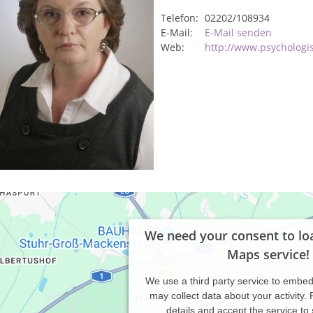
Telefon:
02202/108934
E-Mail:
E-Mail senden
Web:
http://www.psychologi
We need your consent to lo
Maps service!
We use a third party service to embe
may collect data about your activity.
details and accept the service to