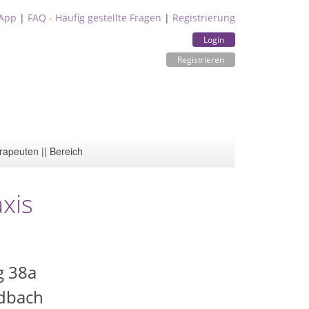
App
|
FAQ - Häufig gestellte Fragen
|
Registrierung
Login
Registrieren
rapeuten || Bereich
xis
g 38a
adbach