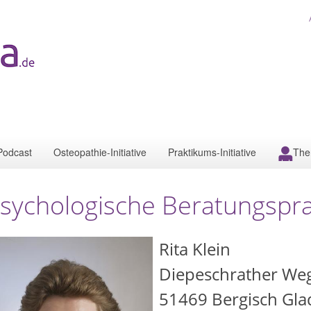
Podcast
Osteopathie-Initiative
Praktikums-Initiative
The
sychologische Beratungspra
Rita Klein
Diepeschrather We
51469
Bergisch Gl