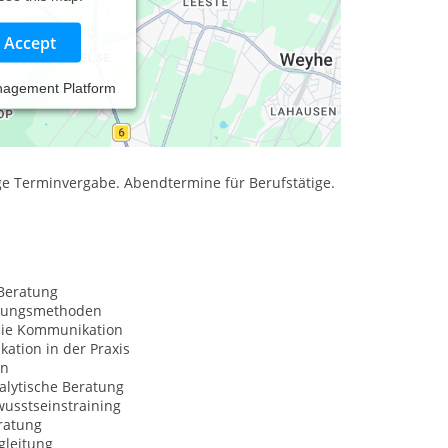
Accept
nagement Platform
n, Schulen, Ärzten ect.
ige Terminvergabe. Abendtermine für Berufstätige.
Beratung
nungsmethoden
eie Kommunikation
ation in der Praxis
on
alytische Beratung
usstseinstraining
ratung
gleitung