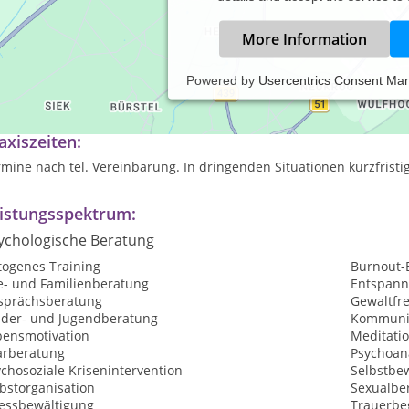
More Information
Powered by
Usercentrics Consent Ma
t 1997 in eigener Praxis tätig. Enge Zusamenarbeit mit Kindergärte
axiszeiten:
mine nach tel. Vereinbarung. In dringenden Situationen kurzfrist
istungsspektrum:
ychologische Beratung
togenes Training
Burnout-
e- und Familienberatung
Entspan
sprächsberatung
Gewaltfr
nder- und Jugendberatung
Kommunik
bensmotivation
Meditati
arberatung
Psychoan
chosoziale Krisenintervention
Selbstbew
bstorganisation
Sexualbe
ressbewältigung
Trauerbe