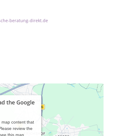
sche-beratung-direkt.de
ad the Google
d map content that
 Please review the
 see this map.