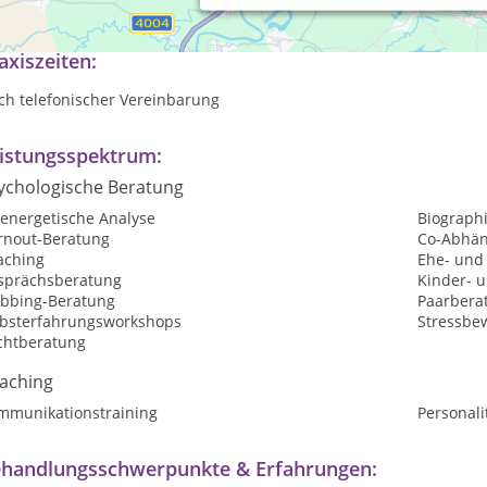
ychologische Beratung & Coaching in Neuss
axiszeiten:
ch telefonischer Vereinbarung
istungsspektrum:
ychologische Beratung
oenergetische Analyse
Biographi
rnout-Beratung
Co-Abhän
aching
Ehe- und
sprächsberatung
Kinder- 
bbing-Beratung
Paarbera
lbsterfahrungsworkshops
Stressbe
chtberatung
aching
mmunikationstraining
Personali
handlungsschwerpunkte & Erfahrungen: