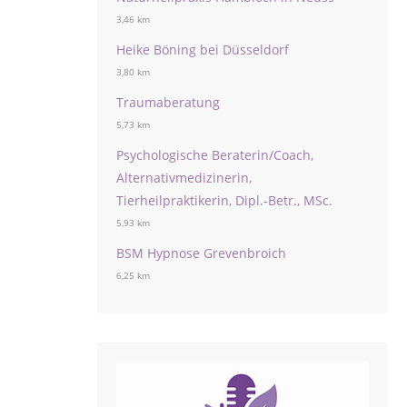
3,46 km
Heike Böning bei Düsseldorf
3,80 km
Traumaberatung
5,73 km
Psychologische Beraterin/Coach,
Alternativmedizinerin,
Tierheilpraktikerin, Dipl.-Betr., MSc.
5,93 km
BSM Hypnose Grevenbroich
6,25 km