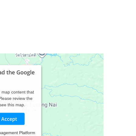
ad the Google
d map content that
 Please review the
 see this map.
Accept
nagement Platform