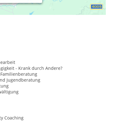
earbeit
gigkeit - Krank durch Andere?
 Familienberatung
und Jugendberatung
tung
wältigung
ty Coaching