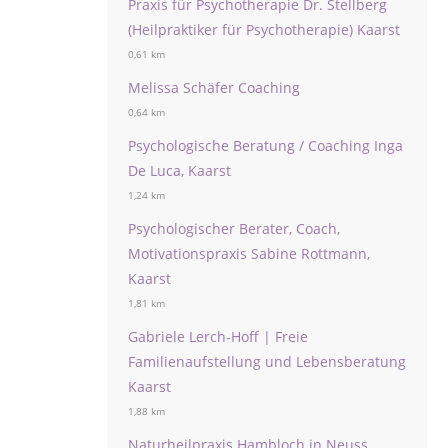
Praxis für Psychotherapie Dr. Stellberg
(Heilpraktiker für Psychotherapie) Kaarst
0,61 km
Melissa Schäfer Coaching
0,64 km
Psychologische Beratung / Coaching Inga
De Luca, Kaarst
1,24 km
Psychologischer Berater, Coach,
Motivationspraxis Sabine Rottmann,
Kaarst
1,81 km
Gabriele Lerch-Hoff | Freie
Familienaufstellung und Lebensberatung
Kaarst
1,88 km
Naturheilpraxis Hambloch in Neuss