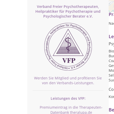
Ps
Verband Freier Psychotherapeuten,
Heilpraktiker für Psychotherapie und
Pr
Psychologischer Berater e.V.
Na
Le
Ps
Bi
Bu
Co
Ge
Mo
Se
Werden Sie Mitglied und profitieren Sie
Su
von den Verbands-Leistungen.
Co
Ko
Leistungen des VFP:
Premiumeintrag in die Therapeuten-
Be
Datenbank theralupa.de