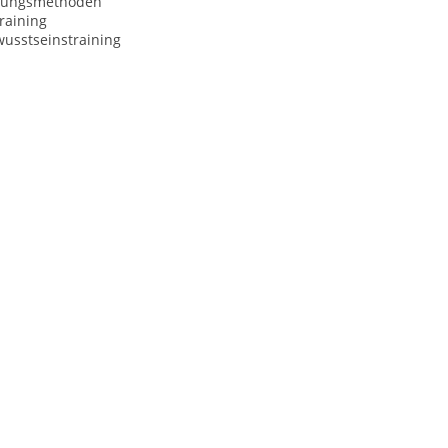
nungsmethoden
raining
usstseinstraining