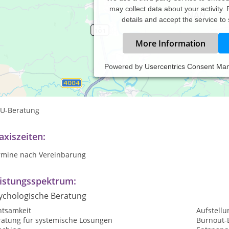
may collect data about your activity.
details and accept the service to
More Information
Powered by
Usercentrics Consent Ma
ychologische Beratung
rnout-Beratung
U-Beratung
axiszeiten:
rmine nach Vereinbarung
istungsspektrum:
ychologische Beratung
htsamkeit
Aufstellu
ratung für systemische Lösungen
Burnout-