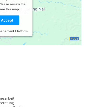
 Please review the
 see this map.
Accept
nagement Platform
ngsarbeit
Beratung