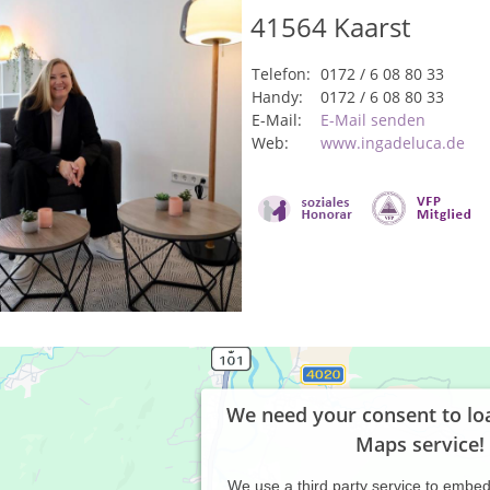
41564
Kaarst
Telefon:
0172 / 6 08 80 33
Handy:
0172 / 6 08 80 33
E-Mail:
E-Mail senden
Web:
www.ingadeluca.de
We need your consent to lo
Maps service!
We use a third party service to embe