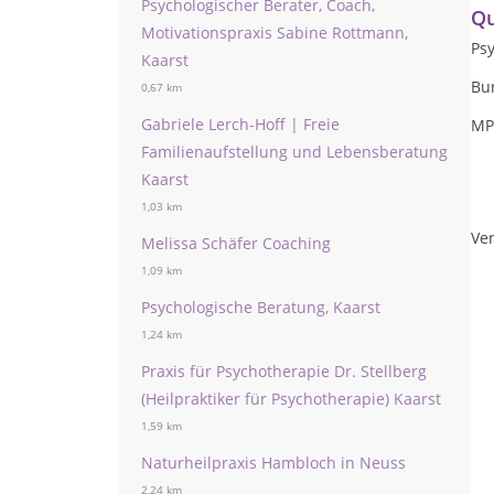
Psychologischer Berater, Coach,
Qu
Motivationspraxis Sabine Rottmann,
Ps
Kaarst
Bu
0,67 km
Gabriele Lerch-Hoff | Freie
MP
Familienaufstellung und Lebensberatung
Kaarst
1,03 km
Ver
Melissa Schäfer Coaching
1,09 km
Psychologische Beratung, Kaarst
1,24 km
Praxis für Psychotherapie Dr. Stellberg
(Heilpraktiker für Psychotherapie) Kaarst
1,59 km
Naturheilpraxis Hambloch in Neuss
2,24 km