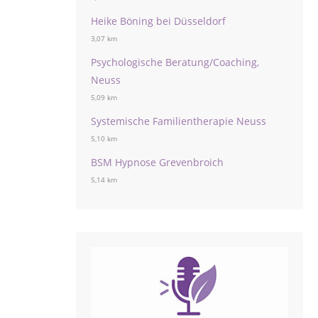
Heike Böning bei Düsseldorf
3,07 km
Psychologische Beratung/Coaching,
Neuss
5,09 km
Systemische Familientherapie Neuss
5,10 km
BSM Hypnose Grevenbroich
5,14 km