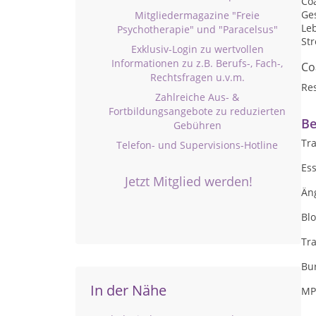
Co
Ge
Mitgliedermagazine "Freie
Le
Psychotherapie" und "Paracelsus"
St
Exklusiv-Login zu wertvollen
Informationen zu z.B. Berufs-, Fach-,
Co
Rechtsfragen u.v.m.
Res
Zahlreiche Aus- &
Fortbildungsangebote zu reduzierten
Be
Gebühren
Tr
Telefon- und Supervisions-Hotline
Es
Jetzt Mitglied werden!
Än
Bl
Tr
Bu
In der Nähe
MP