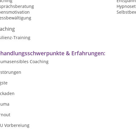
aching
Entspan
sprächsberatung
Hypnoset
bensmotivation
Selbstbew
ressbewältigung
aching
ilienz-Training
handlungsschwerpunkte & Erfahrungen:
aumasensibles Coaching
sstörungen
gste
ockaden
auma
rnout
U Vorbereiung