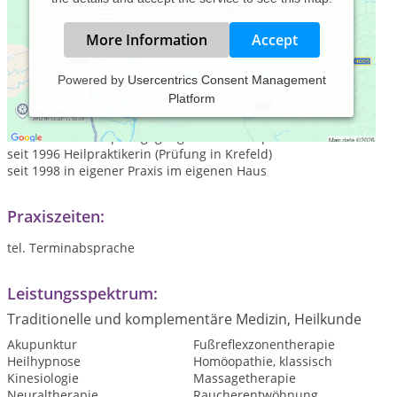
More Information
Accept
Powered by
Usercentrics Consent Management
Platform
Alter: 59 Jahre
Familienstand: 37 Jahre verheiratet, 2 erwachsene Kinder
Berufsbild: Sozialpädagogin grad. heute diplomiert
seit 1996 Heilpraktikerin (Prüfung in Krefeld)
seit 1998 in eigener Praxis im eigenen Haus
Praxiszeiten:
tel. Terminabsprache
Leistungsspektrum:
Traditionelle und komplementäre Medizin, Heilkunde
Akupunktur
Fußreflexzonentherapie
Heilhypnose
Homöopathie, klassisch
Kinesiologie
Massagetherapie
Neuraltherapie
Raucherentwöhnung