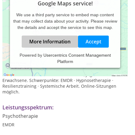
Google Maps service!
We use a third party service to embed map content
that may collect data about your activity. Please review
the details and accept the service to see this map.
More Information
Accept
Powered by
Usercentrics Consent Management
Platform
Heilpraktikerin für Psychotherapie im Raum Göppingen und
Salach. Einfühlsame Begleitung bei Ängsten, Traumata,
Burnout und Lebenskrisen — für Kinder, Jugendliche und
Erwachsene. Schwerpunkte: EMDR · Hypnosetherapie ·
Resilienztraining · Systemische Arbeit. Online-Sitzungen
möglich.
Leistungsspektrum:
Psychotherapie
EMDR