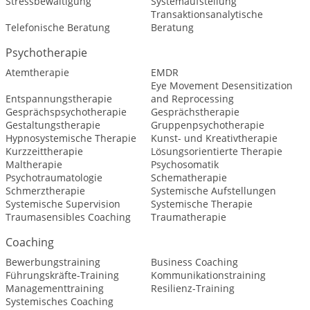
Stressbewältigung
Systemaufstellung
Transaktionsanalytische
Telefonische Beratung
Beratung
Psychotherapie
Atemtherapie
EMDR
Eye Movement Desensitization
Entspannungstherapie
and Reprocessing
Gesprächspsychotherapie
Gesprächstherapie
Gestaltungstherapie
Gruppenpsychotherapie
Hypnosystemische Therapie
Kunst- und Kreativtherapie
Kurzzeittherapie
Lösungsorientierte Therapie
Maltherapie
Psychosomatik
Psychotraumatologie
Schematherapie
Schmerztherapie
Systemische Aufstellungen
Systemische Supervision
Systemische Therapie
Traumasensibles Coaching
Traumatherapie
Coaching
Bewerbungstraining
Business Coaching
Führungskräfte-Training
Kommunikationstraining
Managementtraining
Resilienz-Training
Systemisches Coaching