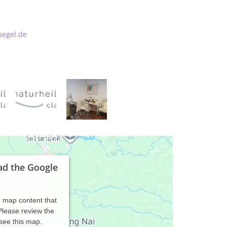
uegel.de
ad the Google
d map content that
 Please review the
 see this map.