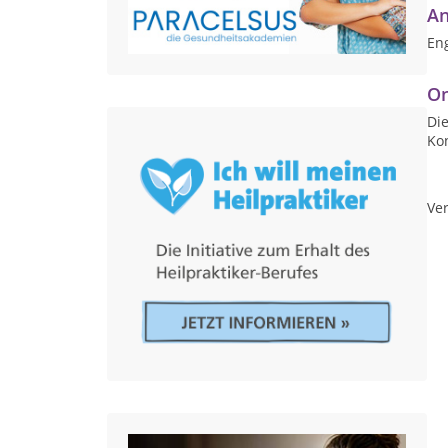
An
Eng
On
Die
Ko
Ver