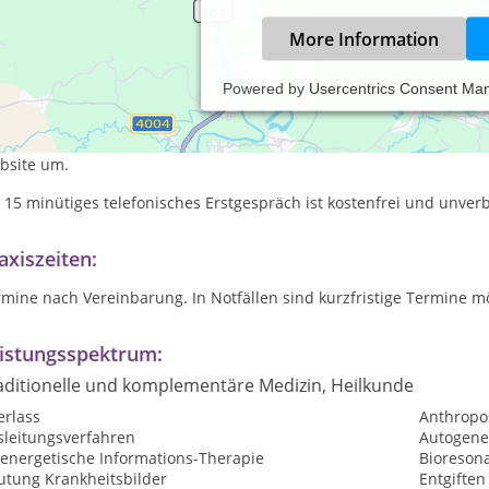
More Information
Powered by
Usercentrics Consent Ma
zheitliche Praxis für Körper, Seele und Geist.
geht Ihnen nicht gut und Sie suchen Hilfe und Unterstützung? Gern
bsite um.
 15 minütiges telefonisches Erstgespräch ist kostenfrei und unverb
axiszeiten:
mine nach Vereinbarung. In Notfällen sind kurzfristige Termine mö
istungsspektrum:
aditionelle und komplementäre Medizin, Heilkunde
erlass
Anthropo
sleitungsverfahren
Autogene
oenergetische Informations-Therapie
Bioreson
utung Krankheitsbilder
Entgiften