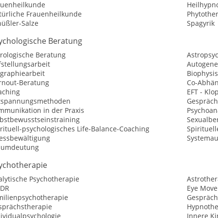
auenheilkunde
Heilhypn
türliche Frauenheilkunde
Phytothe
hüßler-Salze
Spagyrik
ychologische Beratung
trologische Beratung
Astropsy
stellungsarbeit
Autogene
ographiearbeit
Biophysis
rnout-Beratung
Co-Abhän
aching
EFT - Kl
tspannungsmethoden
Gespräch
mmunikation in der Praxis
Psychoan
lbstbewusstseinstraining
Sexualbe
rituell-psychologisches Life-Balance-Coaching
Spirituel
ressbewältigung
Systemau
aumdeutung
ychotherapie
alytische Psychotherapie
Astrother
DR
Eye Move
milienpsychotherapie
Gespräch
sprächstherapie
Hypnothe
ividualpsychologie
Innere Ki