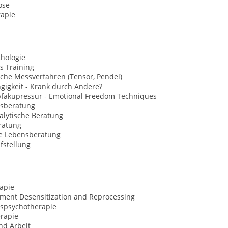
ose
rapie
chologie
s Training
che Messverfahren (Tensor, Pendel)
gigkeit - Krank durch Andere?
opfakupressur - Emotional Freedom Techniques
sberatung
alytische Beratung
ratung
le Lebensberatung
fstellung
apie
ment Desensitization and Reprocessing
spsychotherapie
rapie
nd Arbeit