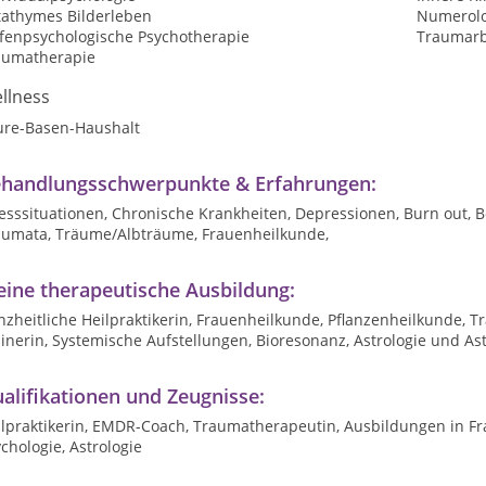
tathymes Bilderleben
Numerolo
efenpsychologische Psychotherapie
Traumarb
aumatherapie
llness
ure-Basen-Haushalt
handlungsschwerpunkte & Erfahrungen:
resssituationen, Chronische Krankheiten, Depressionen, Burn out,
aumata, Träume/Albträume, Frauenheilkunde,
ine therapeutische Ausbildung:
nzheitliche Heilpraktikerin, Frauenheilkunde, Pflanzenheilkunde,
inerin, Systemische Aufstellungen, Bioresonanz, Astrologie und A
alifikationen und Zeugnisse:
lpraktikerin, EMDR-Coach, Traumatherapeutin, Ausbildungen in Fra
chologie, Astrologie