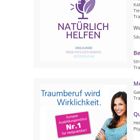
Ka
Ti
Tr
We
Sä
Be
St
Tr
Me
Ga
Tra
Qu
Hei
Psy