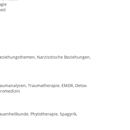
gie
eit
 Beziehungsthemen, Narzisstische Beziehungen,
 Traumanalysen, Traumatherapie, EMDR, Detox-
stromedizin
uenheilkunde, Phytotherapie, Spagyrik,