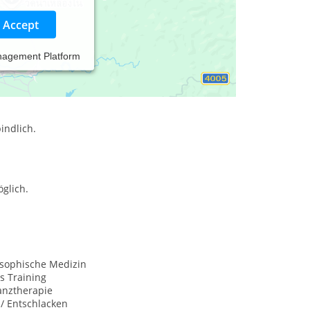
Accept
nagement Platform
 begleite ich Sie! Schauen Sie sich auf meiner
indlich.
glich.
sophische Medizin
s Training
anztherapie
 / Entschlacken