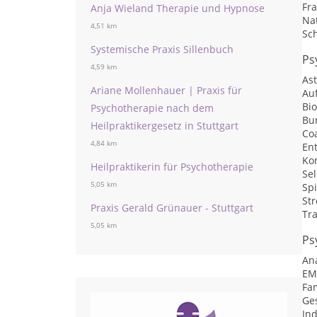
Fr
Anja Wieland Therapie und Hypnose
Na
4,51 km
Sc
Systemische Praxis Sillenbuch
Ps
4,59 km
As
Ariane Mollenhauer | Praxis für
Auf
Bi
Psychotherapie nach dem
Bu
Heilpraktikergesetz in Stuttgart
Co
4,84 km
En
Ko
Heilpraktikerin für Psychotherapie
Se
5,05 km
Spi
St
Praxis Gerald Grünauer - Stuttgart
Tr
5,05 km
Ps
An
EM
Fa
Ge
Ind