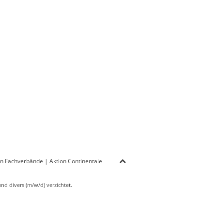
on Fachverbände
|
Aktion Continentale
d divers (m/w/d) verzichtet.