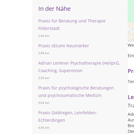
In der Nähe
Praxis für Beratung und Therapie
Filderstadt
Gan
2,44 km
Es 
We
Praxis Idzumi Neumärker
2,89 km
Ein
Adrian Lenkner Psychotherapie (HeilprG,
Pr
Coaching, Supervision
2,93 km
Ter
Praxis für psychologische Beratungen
und psychosomatische Medizin
Le
3,04 km
Tr
Praxis Goldregen, Leinfelden-
Ad
Au
Echterdingen
Bi
4,06 km
De