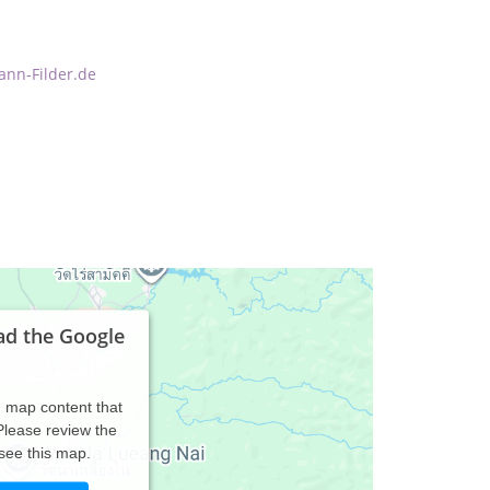
ann-Filder.de
ad the Google
d map content that
 Please review the
 see this map.