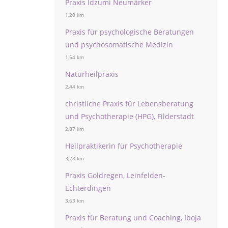
Praxis Idzumi Neumärker
1,20 km
Praxis für psychologische Beratungen
und psychosomatische Medizin
1,54 km
Naturheilpraxis
2,44 km
christliche Praxis für Lebensberatung
und Psychotherapie (HPG), Filderstadt
2,87 km
Heilpraktikerin für Psychotherapie
3,28 km
Praxis Goldregen, Leinfelden-
Echterdingen
3,63 km
Praxis für Beratung und Coaching, Iboja