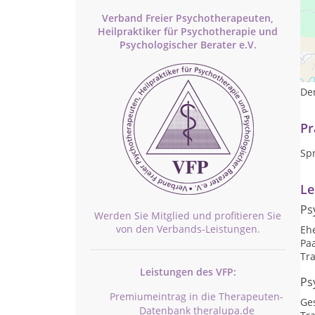
Verband Freier Psychotherapeuten,
Heilpraktiker für Psychotherapie und
Psychologischer Berater e.V.
Ich
Sei
Me
Der
Pr
Sp
Le
Ps
Werden Sie Mitglied und profitieren Sie
von den Verbands-Leistungen.
Eh
Pa
Tr
Leistungen des VFP:
Ps
Premiumeintrag in die Therapeuten-
Ge
Datenbank theralupa.de