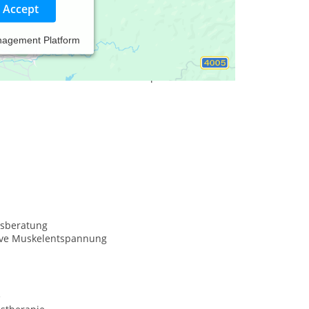
Accept
nagement Platform
s- Verhaltens- und Traumatherapie.
sberatung
ive Muskelentspannung
e