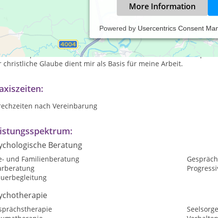
More Information
Powered by
Usercentrics Consent Ma
 bin verheiratet und habe 2 Kinder.
t 2009 arbeite ich in eigener Praxis.
ine therapeutischen Ansätze basieren auf Methoden der Gespräch
 christliche Glaube dient mir als Basis für meine Arbeit.
axiszeiten:
rechzeiten nach Vereinbarung
istungsspektrum:
ychologische Beratung
e- und Familienberatung
Gespräch
arberatung
Progress
auerbegleitung
ychotherapie
sprächstherapie
Seelsorg