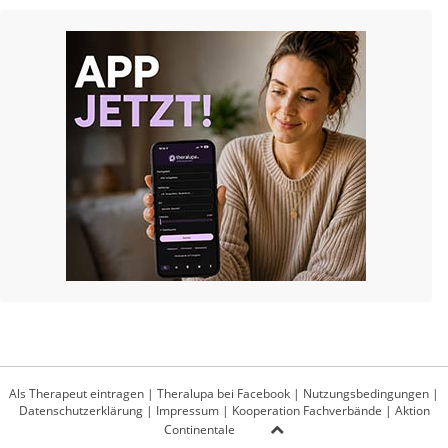
Als Therapeut eintragen
|
Theralupa bei Facebook
|
Nutzungsbedingungen
|
Datenschutzerklärung
|
Impressum
|
Kooperation Fachverbände
|
Aktion
Continentale