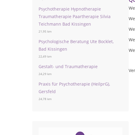
Wei
Psychotherapie Hypnotherapie
Traumatherapie Paartherapie Silvia
Wei
Teichmann Bad Kissingen
We
21,95 km
We
Psychologische Beratung Ute Bocklet,
Bad Kissingen
Wei
22,49 km
Gestalt- und Traumatherapie
Ver
24,29 km
Praxis für Psychotherapie (HeilprG),
Gersfeld
24,78 km