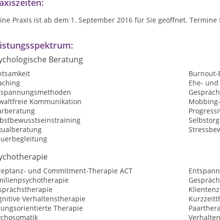
axiszeiten:
ne Praxis ist ab dem 1. September 2016 für Sie geöffnet. Termine 
istungsspektrum:
ychologische Beratung
htsamkeit
Burnout-
aching
Ehe- und
tspannungsmethoden
Gespräch
waltfreie Kommunikation
Mobbing-
arberatung
Progress
lbstbewusstseinstraining
Selbstorg
xualberatung
Stressbe
auerbegleitung
ychotherapie
zeptanz- und Commitment-Therapie ACT
Entspann
milienpsychotherapie
Gespräch
sprächstherapie
Klientenz
nitive Verhaltenstherapie
Kurzzeitt
sungsorientierte Therapie
Paarther
ychosomatik
Verhalte