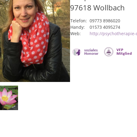
97618
Wollbach
Telefon:
09773 8986020
Handy:
01573 4095274
Web:
http://psychotherapie-d