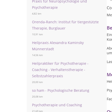
Praxis für Neuropsychologie und
Psychotherapie
Co
4,82 km
Me
Orenda-Ranch: Institut für tiergestützte
Be
Therapie, Burglauer
Ein
10,91 km
Kon
Heilpraxis Alexandra Kaminsky
Ab
Münnerstadt
um
14,56 km
La
Heilpraktiker für Psychotherapie -
Coaching - Verhaltenstherapie -
Me
Selbstzahlerpraxis
Hei
20,00 km
Psy
so ham - Psychologische Beratung
20,08 km
Fa
Psychotherapie und Coaching
Qu
21,69 km