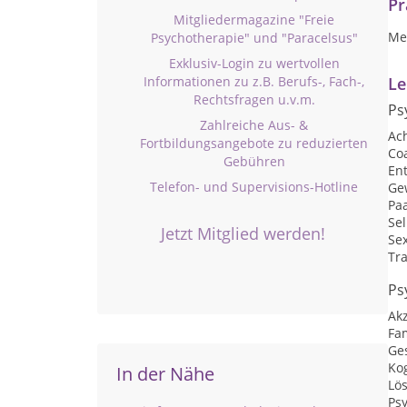
Pr
Mitgliedermagazine "Freie
Mei
Psychotherapie" und "Paracelsus"
Exklusiv-Login zu wertvollen
Informationen zu z.B. Berufs-, Fach-,
Le
Rechtsfragen u.v.m.
Ps
Zahlreiche Aus- &
Ac
Fortbildungsangebote zu reduzierten
Co
Gebühren
En
Telefon- und Supervisions-Hotline
Ge
Pa
Se
Jetzt Mitglied werden!
Se
Tr
Ps
Ak
Fa
Ge
Kog
In der Nähe
Lö
Ps