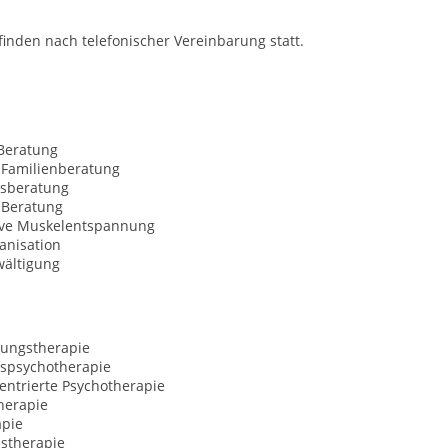
finden nach telefonischer Vereinbarung statt.
Beratung
 Familienberatung
sberatung
Beratung
ive Muskelentspannung
anisation
wältigung
ungstherapie
spsychotherapie
entrierte Psychotherapie
herapie
apie
nstherapie