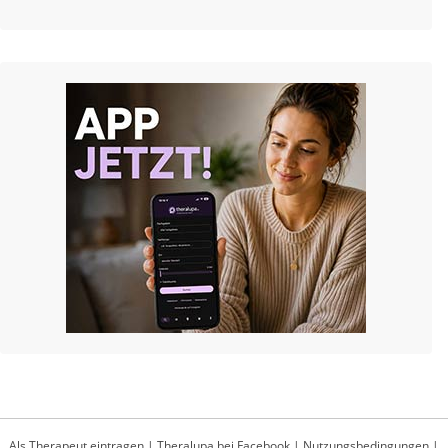
Als Therapeut eintragen
|
Theralupa bei Facebook
|
Nutzungsbedingungen
|