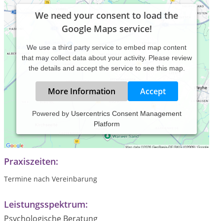
We need your consent to load the
Google Maps service!
We use a third party service to embed map content
that may collect data about your activity. Please review
the details and accept the service to see this map.
More Information
Accept
Powered by
Usercentrics Consent Management
Platform
Psychologische Praxis für mehr Gelassenheit und Leichtigkeit
in Ihrem Leben.
Praxiszeiten:
Termine nach Vereinbarung
Leistungsspektrum:
Psychologische Beratung