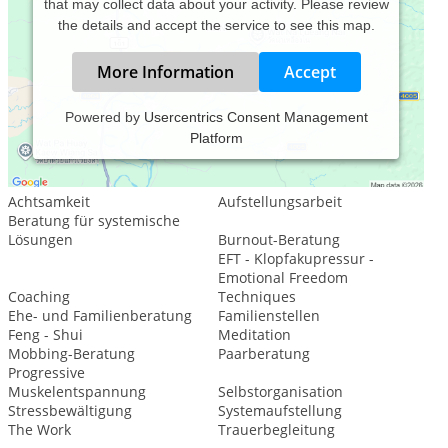
that may collect data about your activity. Please review
the details and accept the service to see this map.
More Information
Accept
Powered by
Usercentrics Consent Management
Platform
Leistungsspektrum:
Psychologische Beratung
Achtsamkeit
Aufstellungsarbeit
Beratung für systemische
Lösungen
Burnout-Beratung
EFT - Klopfakupressur -
Emotional Freedom
Coaching
Techniques
Ehe- und Familienberatung
Familienstellen
Feng - Shui
Meditation
Mobbing-Beratung
Paarberatung
Progressive
Muskelentspannung
Selbstorganisation
Stressbewältigung
Systemaufstellung
The Work
Trauerbegleitung