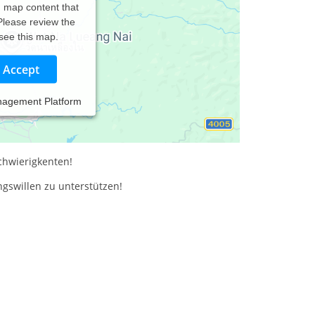
d map content that
 Please review the
 see this map.
Accept
nagement Platform
chwierigkenten!
gswillen zu unterstützen!