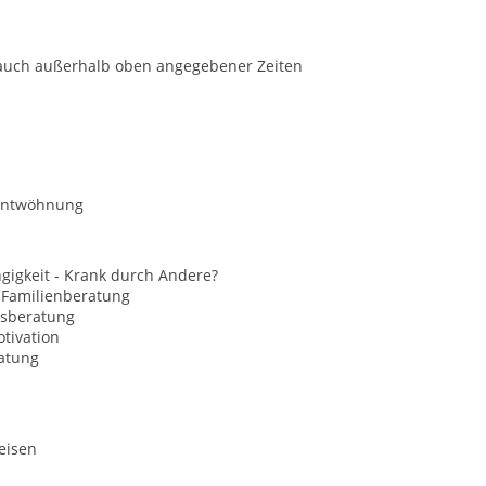
 auch außerhalb oben angegebener Zeiten
entwöhnung
gigkeit - Krank durch Andere?
 Familienberatung
sberatung
tivation
atung
eisen