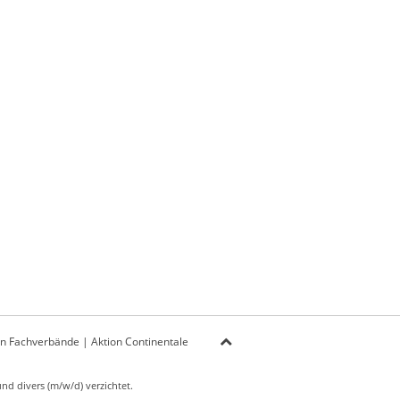
on Fachverbände
|
Aktion Continentale
d divers (m/w/d) verzichtet.