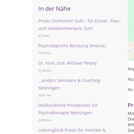
In der Nähe
Praxis Sinntuition Suhl - für Einzel-, Paar-
und Familientherapie, Suhl
0,72 km
Psychologische Beratung Ilmenau
Sie
19,63 km
WE
Dr. hum. biol. Michael Petery
Ang
21,44 km
Nut
...anders Seminare & Coaching
Meiningen
Ihr
22,81 km
Pr
Heilkundliche Privatpraxis für
Psychotherapie Meiningen
Mon
Die
22,86 km
Mit
Lebensglück-Praxis für mentale &
Don