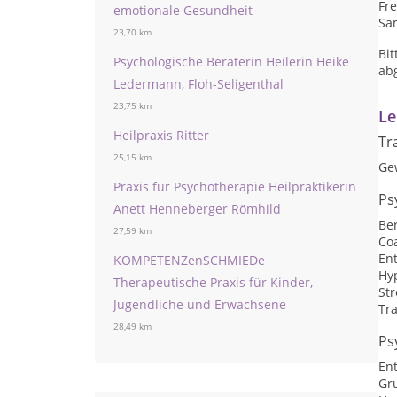
Fre
emotionale Gesundheit
Sam
23,70 km
Bi
Psychologische Beraterin Heilerin Heike
ab
Ledermann, Floh-Seligenthal
23,75 km
Le
Heilpraxis Ritter
Tr
25,15 km
Ge
Praxis für Psychotherapie Heilpraktikerin
Ps
Anett Henneberger Römhild
Be
27,59 km
Co
En
KOMPETENZenSCHMIEDe
Hy
Therapeutische Praxis für Kinder,
St
Jugendliche und Erwachsene
Tr
28,49 km
Ps
En
Gr