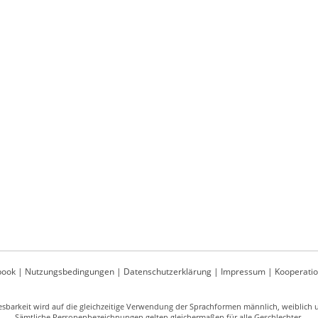
book
|
Nutzungsbedingungen
|
Datenschutzerklärung
|
Impressum
|
Kooperati
sbarkeit wird auf die gleichzeitige Verwendung der Sprachformen männlich, weiblich un
Sämtliche Personenbezeichnungen gelten gleichermaßen für alle Geschlechter.