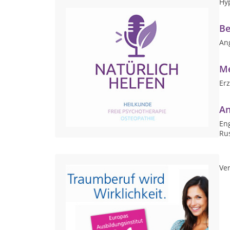
Hy
Be
Ang
Me
Erz
An
Eng
Ru
Ver