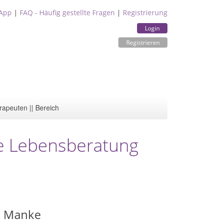
App
|
FAQ - Häufig gestellte Fragen
|
Registrierung
Login
Registrieren
rapeuten || Bereich
se Lebensberatung
i Manke