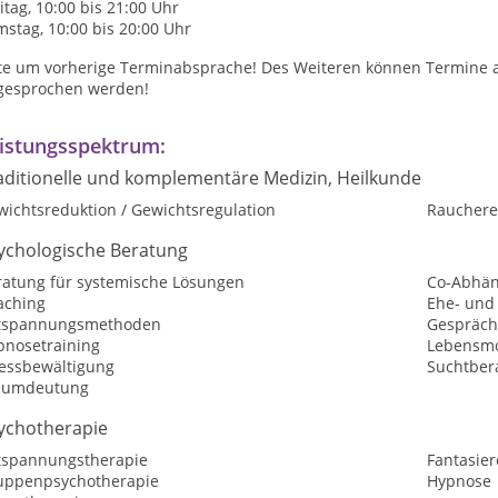
itag, 10:00 bis 21:00 Uhr
stag, 10:00 bis 20:00 Uhr
tte um vorherige Terminabsprache! Des Weiteren können Termine
gesprochen werden!
istungsspektrum:
aditionelle und komplementäre Medizin, Heilkunde
wichtsreduktion / Gewichtsregulation
Raucher
ychologische Beratung
ratung für systemische Lösungen
Co-Abhän
aching
Ehe- und
tspannungsmethoden
Gespräch
pnosetraining
Lebensmo
ressbewältigung
Suchtber
aumdeutung
ychotherapie
tspannungstherapie
Fantasier
uppenpsychotherapie
Hypnose