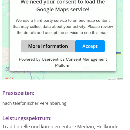
We need your consent to load the
Google Maps service!
We use a third party service to embed map content
that may collect data about your activity. Please review
the details and accept the service to see this map.
More Information
Accept
Powered by
Usercentrics Consent Management
Platform
Als Heilpraktikerin für Psychotherapie unterstütze ich Sie
dabei, Belastendes zu verarbeiten und Neues anzunehmen,
mit sich selbst in Kontakt zu kommen.
Praxiszeiten:
nach telefonischer Vereinbarung
Leistungsspektrum:
Traditionelle und komplementäre Medizin, Heilkunde