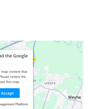
ad the Google
d map content that
 Please review the
 see this map.
Accept
nagement Platform