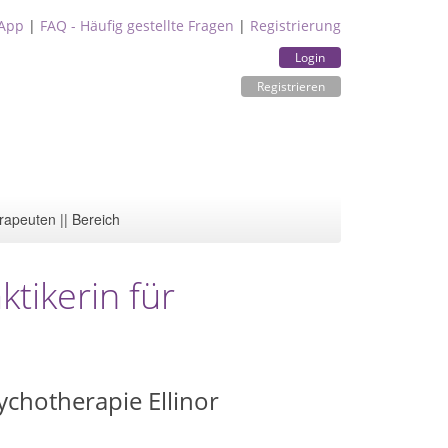
App
|
FAQ - Häufig gestellte Fragen
|
Registrierung
Login
Registrieren
rapeuten || Bereich
tikerin für
sychotherapie Ellinor