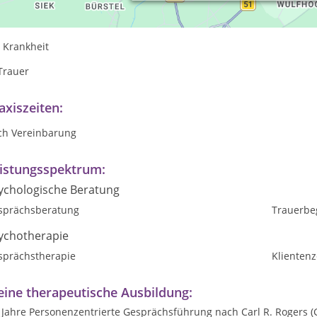
 Lebenskrisen
 Krankheit
Trauer
axiszeiten:
ch Vereinbarung
istungsspektrum:
ychologische Beratung
sprächsberatung
Trauerbe
ychotherapie
sprächstherapie
Klientenz
ine therapeutische Ausbildung:
5 Jahre Personenzentrierte Gesprächsführung nach Carl R. Rogers 