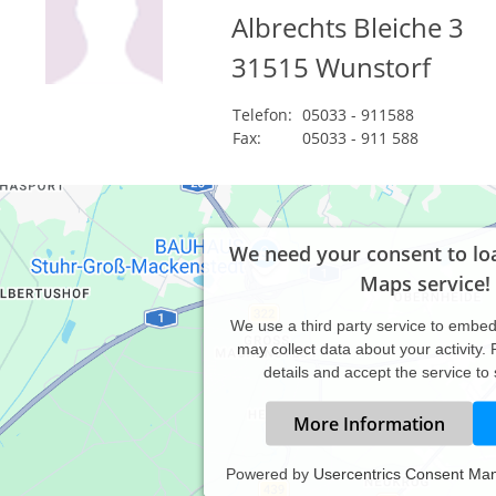
Albrechts Bleiche 3
31515
Wunstorf
Telefon:
05033 - 911588
Fax:
05033 - 911 588
We need your consent to lo
Maps service!
We use a third party service to embe
may collect data about your activity.
details and accept the service to
More Information
Powered by
Usercentrics Consent Ma
h begleite erwachsene Einzelpersonen