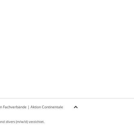
on Fachverbände
|
Aktion Continentale
d divers (m/w/d) verzichtet.