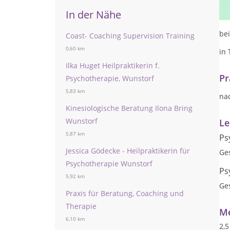
In der Nähe
in
bei
Coast- Coaching Supervision Training
0,60 km
in 
Ilka Huget Heilpraktikerin f.
Pr
Psychotherapie, Wunstorf
5,83 km
na
Kinesiologische Beratung Ilona Bring
Wunstorf
Le
5,87 km
Ps
Jessica Gödecke - Heilpraktikerin für
Ge
Psychotherapie Wunstorf
Ps
5,92 km
Ge
Praxis für Beratung, Coaching und
Therapie
Me
6,10 km
2,