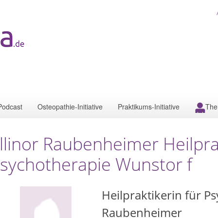
Podcast
Osteopathie-Initiative
Praktikums-Initiative
The
llinor Raubenheimer Heilprak
sychotherapie Wunstor f
Heilpraktikerin für P
Raubenheimer