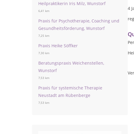
Heilpraktikerin Iris Milz, Wunstorf
4 J
6,41 km
re
Praxis für Psychotherapie, Coaching und
Gesundheitsförderung, Wunstorf
Qu
7,25 km
Pe
Praxis Heike Söffker
Hei
7,30 km
Beratungspraxis Weichenstellen,
Wunstorf
Ver
7,53 km
Praxis für systemische Therapie
Neustadt am Rübenberge
7,53 km