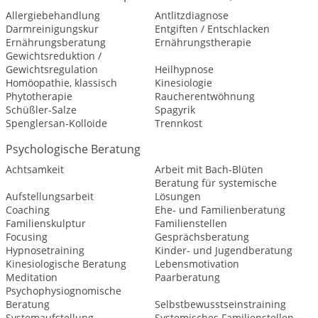
Allergiebehandlung
Antlitzdiagnose
Darmreinigungskur
Entgiften / Entschlacken
Ernährungsberatung
Ernährungstherapie
Gewichtsreduktion /
Gewichtsregulation
Heilhypnose
Homöopathie, klassisch
Kinesiologie
Phytotherapie
Raucherentwöhnung
Schüßler-Salze
Spagyrik
Spenglersan-Kolloide
Trennkost
Psychologische Beratung
Achtsamkeit
Arbeit mit Bach-Blüten
Beratung für systemische
Aufstellungsarbeit
Lösungen
Coaching
Ehe- und Familienberatung
Familienskulptur
Familienstellen
Focusing
Gesprächsberatung
Hypnosetraining
Kinder- und Jugendberatung
Kinesiologische Beratung
Lebensmotivation
Meditation
Paarberatung
Psychophysiognomische
Beratung
Selbstbewusstseinstraining
Systemaufstellung
Systemisches Familienstellen