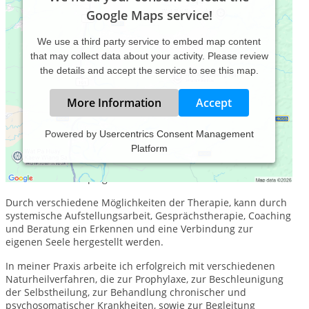
Google Maps service!
We use a third party service to embed map content
that may collect data about your activity. Please review
the details and accept the service to see this map.
More Information
Accept
Powered by
Usercentrics Consent Management
Platform
Wir sind Menschen und damit energetische Wesen, welche
mit allen anderen Kreaturen in Verbindung stehen. Unser
Außen ist unser Spiegel - Alles ist mit Allem verbunden.
Durch verschiedene Möglichkeiten der Therapie, kann durch
systemische Aufstellungsarbeit, Gesprächstherapie, Coaching
und Beratung ein Erkennen und eine Verbindung zur
eigenen Seele hergestellt werden.
In meiner Praxis arbeite ich erfolgreich mit verschiedenen
Naturheilverfahren, die zur Prophylaxe, zur Beschleunigung
der Selbstheilung, zur Behandlung chronischer und
psychosomatischer Krankheiten, sowie zur Begleitung